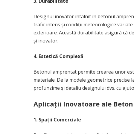
3. Durabilitate
Designul inovator întâlnit în betonul amprenta
trafic intens și condiții meteorologice variate
exterioare. Această durabilitate asigură că de
și inovator.
4. Estetică Complexă
Betonul amprentat permite crearea unor estetic
materiale. De la modele geometrice precise la
profunzime și detaliu designului dvs. cu ajutor
Aplicații Inovatoare ale Beto
1. Spații Comerciale