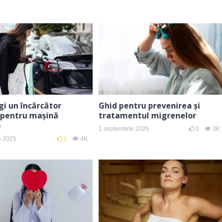
i un încărcător
Ghid pentru prevenirea și
 pentru mașină
tratamentul migrenelor
ă
1 septembrie 2025
0
3K
e 2025
1
4K