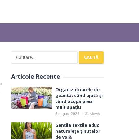
Caută
după:
Articole Recente
e
Organizatoarele de
geantă: când ajută și
când ocupă prea
mult spațiu
6 august 2026
31
views
Gențile textile aduc
naturalețe ținutelor
de vară