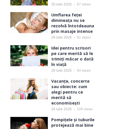
30 iulie 2026
87
views
Umflarea feței
dimineața nu se
rezolvă întotdeauna
prin masaje intense
29 iulie 2026
91
views
Idei pentru scrisori
pe care merită să le
trimiți măcar o dată
în viață
28 iulie 2026
94
views
Vacanțe, concerte
sau obiecte: cum
alegi pentru ce
merită să
economisești
28 iulie 2026
108
views
Pompițele și tuburile
protejează mai bine