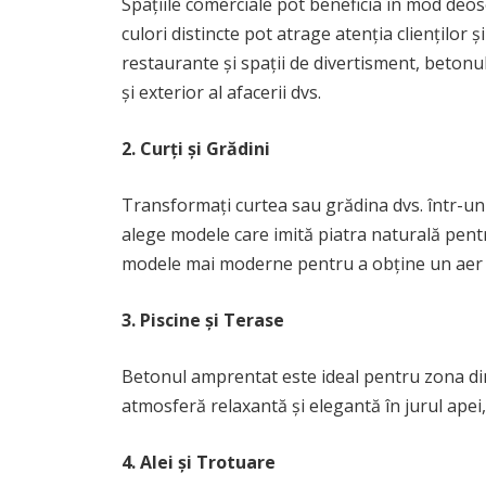
Spațiile comerciale pot beneficia în mod deo
culori distincte pot atrage atenția clienților
restaurante și spații de divertisment, beton
și exterior al afacerii dvs.
2. Curți și Grădini
Transformați curtea sau grădina dvs. într-un
alege modele care imită piatra naturală pentr
modele mai moderne pentru a obține un aer
3. Piscine și Terase
Betonul amprentat este ideal pentru zona din j
atmosferă relaxantă și elegantă în jurul apei,
4. Alei și Trotuare