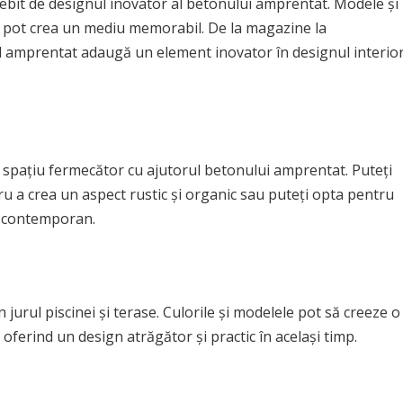
sebit de designul inovator al betonului amprentat. Modele și
 și pot crea un mediu memorabil. De la magazine la
ul amprentat adaugă un element inovator în designul interio
 spațiu fermecător cu ajutorul betonului amprentat. Puteți
u a crea un aspect rustic și organic sau puteți opta pentru
 contemporan.
urul piscinei și terase. Culorile și modelele pot să creeze o
 oferind un design atrăgător și practic în același timp.