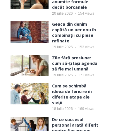
anumite formule
decât borcanele
20 iulie 2026
154
views
Geaca din denim
capătă un aer nou în
combinații cu piese
rafinate
19 iulie 2026
153
views
Zile fără presiune:
cum să-ți lași agenda
să fie mai umană
19 iulie 2026
171
views
Cum se schimbă
ideea de fericire în
diferite etape ale
vieții
18 iulie 2026
169
views
De ce succesul
personal arată diferit
pentru fiecare om