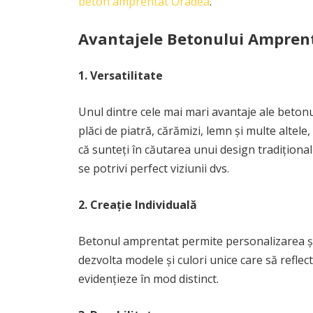
beton amprentat Oradea
.
Avantajele Betonului Amprent
1. Versatilitate
Unul dintre cele mai mari avantaje ale betonu
plăci de piatră, cărămizi, lemn și multe altele,
că sunteți în căutarea unui design tradițion
se potrivi perfect viziunii dvs.
2. Creație Individuală
Betonul amprentat permite personalizarea și c
dezvolta modele și culori unice care să reflec
evidențieze în mod distinct.