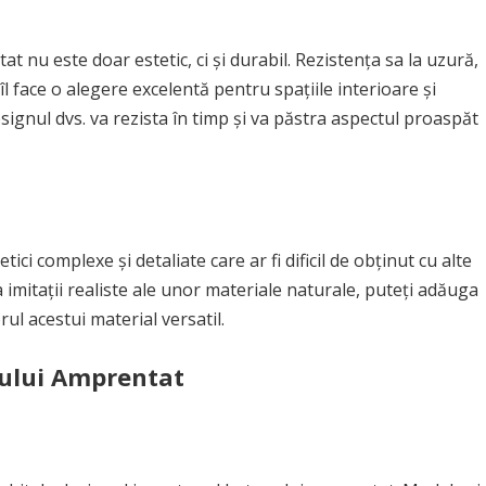
t nu este doar estetic, ci și durabil. Rezistența sa la uzură,
 îl face o alegere excelentă pentru spațiile interioare și
signul dvs. va rezista în timp și va păstra aspectul proaspăt
i complexe și detaliate care ar fi dificil de obținut cu alte
 imitații realiste ale unor materiale naturale, puteți adăuga
ul acestui material versatil.
nului Amprentat