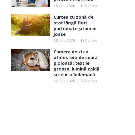
16 iulie 2026
186
views
r
Curtea cu zonă de
stat lângă flori
parfumate și lumini
joase
13 iulie 2026
187
views
Camera de zi cu
atmosferă de seară
ploioasă: textile
groase, lumină caldă
și ceai la îndemână
12 iulie 2026
226
views