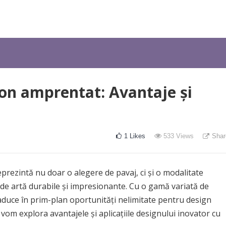
on amprentat: Avantaje și
1
Likes
533
Views
Shar
rezintă nu doar o alegere de pavaj, ci și o modalitate
 de artă durabile și impresionante. Cu o gamă variată de
 aduce în prim-plan oportunități nelimitate pentru design
l, vom explora avantajele și aplicațiile designului inovator cu