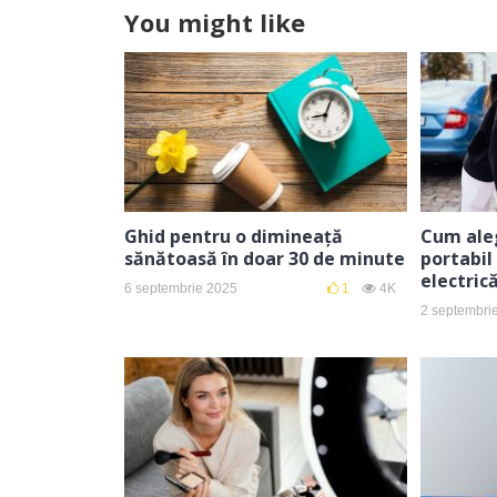
You might like
Ghid pentru o dimineață
Cum aleg
sănătoasă în doar 30 de minute
portabil
electric
6 septembrie 2025
1
4K
2 septembri