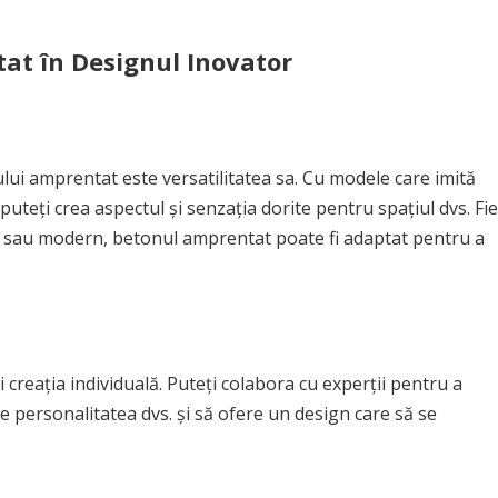
at în Designul Inovator
lui amprentat este versatilitatea sa. Cu modele care imită
 puteți crea aspectul și senzația dorite pentru spațiul dvs. Fie
al sau modern, betonul amprentat poate fi adaptat pentru a
reația individuală. Puteți colabora cu experții pentru a
te personalitatea dvs. și să ofere un design care să se