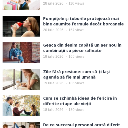
28 iulie 2026
116
views
Pompițele și tuburile protejează mai
bine anumite formule decât borcanele
20 iulie 2026
167
views
Geaca din denim capătă un aer nou în
combinații cu piese rafinate
19 iulie 2026
165
views
Zile fără presiune: cum să-ți lași
agenda să fie mai umană
19 iulie 2026
185
views
Cum se schimbă ideea de fericire în
diferite etape ale vieții
18 iulie 2026
180
views
De ce succesul personal arată diferit