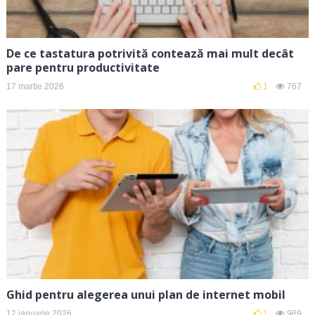
De ce tastatura potrivită contează mai mult decât
pare pentru productivitate
17 martie 2026
1
767
Ghid pentru alegerea unui plan de internet mobil
12 ianuarie 2026
1
969