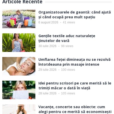
Articole Recente
Organizatoarele de geantă: când ajută
și când ocupă prea mult spațiu
6 august 2026
41
views
Gențile textile aduc naturalețe
ținutelor de vară
30 iulie 2026
98
views
Umflarea feței dimineața nu se rezolvă
întotdeauna prin masaje intense
29 iulie 2026
100
views
Idei pentru scrisori pe care merită să le
trimiți măcar o dată în viață
28 iulie 2026
105
views
Vacanțe, concerte sau obiecte: cum
alegi pentru ce merită să economisești