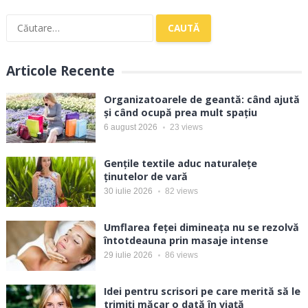
Caută
după:
Articole Recente
Organizatoarele de geantă: când ajută
și când ocupă prea mult spațiu
6 august 2026
23
views
Gențile textile aduc naturalețe
ținutelor de vară
30 iulie 2026
82
views
Umflarea feței dimineața nu se rezolvă
întotdeauna prin masaje intense
29 iulie 2026
86
views
Idei pentru scrisori pe care merită să le
trimiți măcar o dată în viață