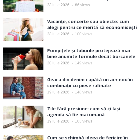
28 iulie 2026
86
views
Vacanțe, concerte sau obiecte: cum
alegi pentru ce merită să economisești
28 iulie 2026
100
views
Pompițele și tuburile protejează mai
bine anumite formule decât borcanele
20 iulie 2026
149
views
Geaca din denim capătă un aer nou în
combinații cu piese rafinate
19 iulie 2026
148
views
Zile fără presiune: cum să-ți lași
agenda să fie mai umană
19 iulie 2026
163
views
Cum se schimbă ideea de fericire în