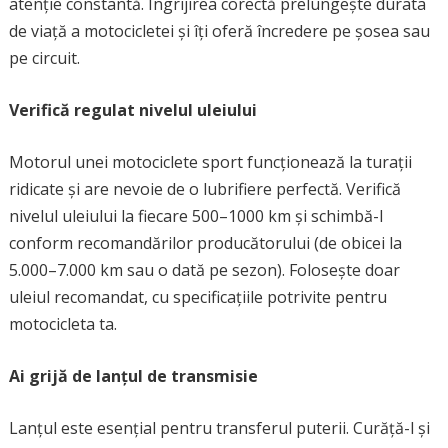
atenție constantă. Îngrijirea corectă prelungește durata
de viață a motocicletei și îți oferă încredere pe șosea sau
pe circuit.
Verifică regulat nivelul uleiului
Motorul unei motociclete sport funcționează la turații
ridicate și are nevoie de o lubrifiere perfectă. Verifică
nivelul uleiului la fiecare 500–1000 km și schimbă-l
conform recomandărilor producătorului (de obicei la
5.000–7.000 km sau o dată pe sezon). Folosește doar
uleiul recomandat, cu specificațiile potrivite pentru
motocicleta ta.
Ai grijă de lanțul de transmisie
Lanțul este esențial pentru transferul puterii. Curăță-l și