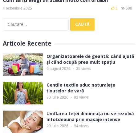
4 octombrie 2025
1
598
Caută
după:
Articole Recente
Organizatoarele de geantă: când ajută
și când ocupă prea mult spațiu
6 august 2026
35
views
Gențile textile aduc naturalețe
ținutelor de vară
30 iulie 2026
92
views
Umflarea feței dimineața nu se rezolvă
întotdeauna prin masaje intense
29 iulie 2026
94
views