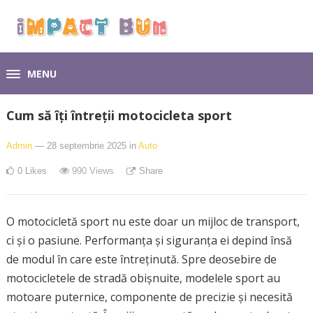
MENU
Cum să îți întreții motocicleta sport
Admin
— 28 septembrie 2025
in
Auto
0
Likes
990
Views
Share
O motocicletă sport nu este doar un mijloc de transport,
ci și o pasiune. Performanța și siguranța ei depind însă
de modul în care este întreținută. Spre deosebire de
motocicletele de stradă obișnuite, modelele sport au
motoare puternice, componente de precizie și necesită