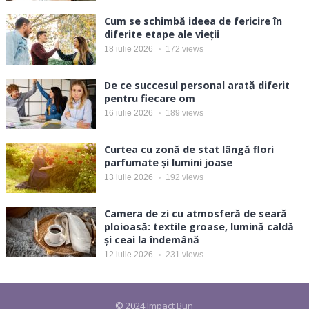
Cum se schimbă ideea de fericire în
diferite etape ale vieții
18 iulie 2026
172
views
De ce succesul personal arată diferit
pentru fiecare om
16 iulie 2026
189
views
Curtea cu zonă de stat lângă flori
parfumate și lumini joase
13 iulie 2026
192
views
Camera de zi cu atmosferă de seară
ploioasă: textile groase, lumină caldă
și ceai la îndemână
12 iulie 2026
231
views
© 2024
Impact Bun