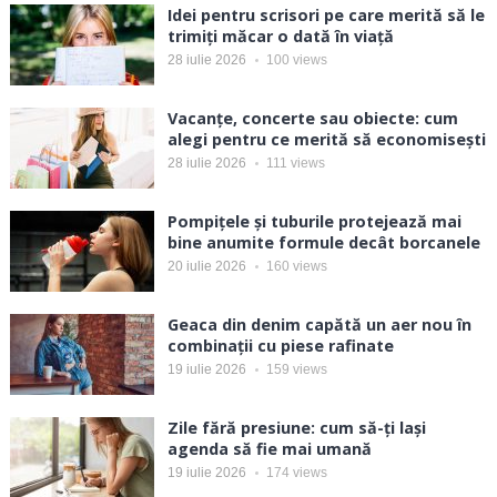
Idei pentru scrisori pe care merită să le
trimiți măcar o dată în viață
28 iulie 2026
100
views
Vacanțe, concerte sau obiecte: cum
alegi pentru ce merită să economisești
28 iulie 2026
111
views
Pompițele și tuburile protejează mai
bine anumite formule decât borcanele
20 iulie 2026
160
views
Geaca din denim capătă un aer nou în
combinații cu piese rafinate
19 iulie 2026
159
views
Zile fără presiune: cum să-ți lași
agenda să fie mai umană
19 iulie 2026
174
views