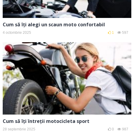
Cum să îți alegi un scaun moto confortabil
4 octombrie 2025
1
597
Cum să îți întreții motocicleta sport
28 septembrie 2025
0
987