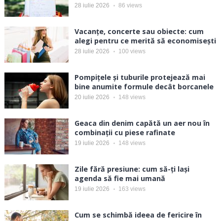
28 iulie 2026
86
views
Vacanțe, concerte sau obiecte: cum
alegi pentru ce merită să economisești
28 iulie 2026
100
views
Pompițele și tuburile protejează mai
bine anumite formule decât borcanele
20 iulie 2026
148
views
Geaca din denim capătă un aer nou în
combinații cu piese rafinate
19 iulie 2026
148
views
Zile fără presiune: cum să-ți lași
agenda să fie mai umană
19 iulie 2026
163
views
Cum se schimbă ideea de fericire în