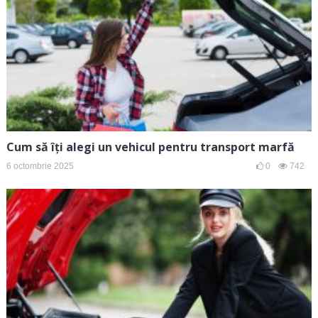
Cum să îți alegi un vehicul pentru transport marfă
6 octombrie 2025
0
742