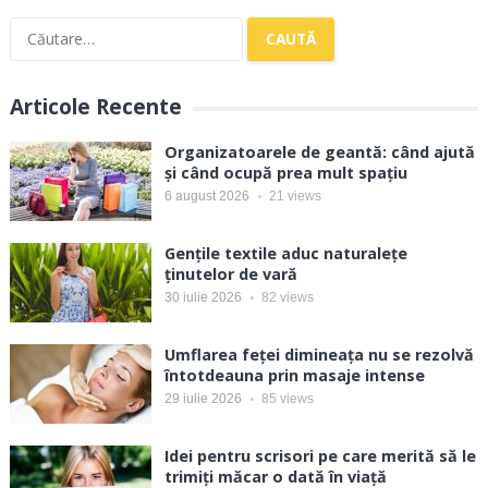
Caută
după:
Articole Recente
Organizatoarele de geantă: când ajută
și când ocupă prea mult spațiu
6 august 2026
21
views
Gențile textile aduc naturalețe
ținutelor de vară
30 iulie 2026
82
views
Umflarea feței dimineața nu se rezolvă
întotdeauna prin masaje intense
29 iulie 2026
85
views
Idei pentru scrisori pe care merită să le
trimiți măcar o dată în viață