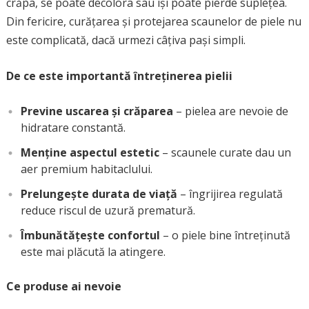
crăpa, se poate decolora sau își poate pierde suplețea.
Din fericire, curățarea și protejarea scaunelor de piele nu
este complicată, dacă urmezi câțiva pași simpli.
De ce este importantă întreținerea pielii
Previne uscarea și crăparea
– pielea are nevoie de
hidratare constantă.
Menține aspectul estetic
– scaunele curate dau un
aer premium habitaclului.
Prelungește durata de viață
– îngrijirea regulată
reduce riscul de uzură prematură.
Îmbunătățește confortul
– o piele bine întreținută
este mai plăcută la atingere.
Ce produse ai nevoie