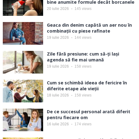
bine anumite formule decât borcanele
20 iulie 2026
145
views
Geaca din denim capătă un aer nou în
combinații cu piese rafinate
19 iulie 2026
144
views
Zile fără presiune: cum să-ți lași
agenda să fie mai umană
19 iulie 2026
158
views
Cum se schimbă ideea de fericire în
diferite etape ale vieții
18 iulie 2026
158
views
De ce succesul personal arată diferit
pentru fiecare om
16 iulie 2026
174
views