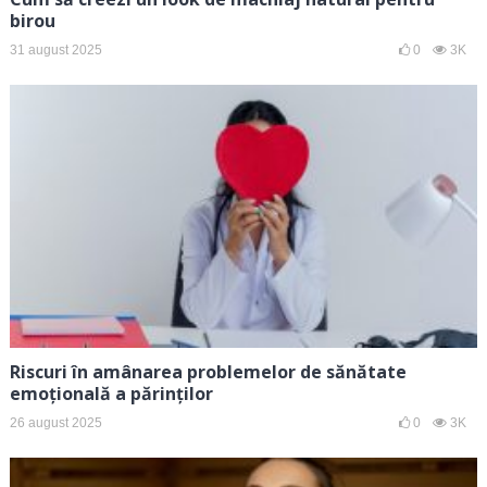
birou
31 august 2025
0
3K
Riscuri în amânarea problemelor de sănătate
emoțională a părinților
26 august 2025
0
3K