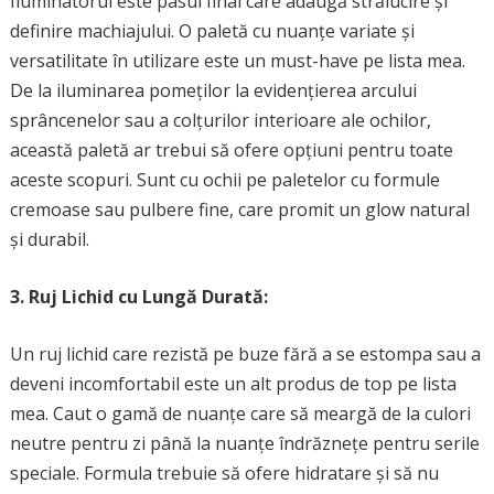
Iluminatorul este pasul final care adaugă strălucire și
definire machiajului. O paletă cu nuanțe variate și
versatilitate în utilizare este un must-have pe lista mea.
De la iluminarea pomeților la evidențierea arcului
sprâncenelor sau a colțurilor interioare ale ochilor,
această paletă ar trebui să ofere opțiuni pentru toate
aceste scopuri. Sunt cu ochii pe paletelor cu formule
cremoase sau pulbere fine, care promit un glow natural
și durabil.
3. Ruj Lichid cu Lungă Durată:
Un ruj lichid care rezistă pe buze fără a se estompa sau a
deveni incomfortabil este un alt produs de top pe lista
mea. Caut o gamă de nuanțe care să meargă de la culori
neutre pentru zi până la nuanțe îndrăznețe pentru serile
speciale. Formula trebuie să ofere hidratare și să nu