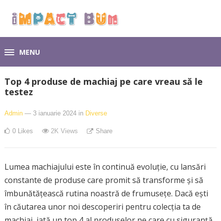
MENU
Top 4 produse de machiaj pe care vreau să le
testez
Admin
— 3 ianuarie 2024
in
Diverse
0
Likes
2K
Views
Share
Lumea machiajului este în continuă evoluție, cu lansări
constante de produse care promit să transforme și să
îmbunătățească rutina noastră de frumusețe. Dacă ești
în căutarea unor noi descoperiri pentru colecția ta de
machiaj, iată un top 4 al produselor pe care cu siguranță