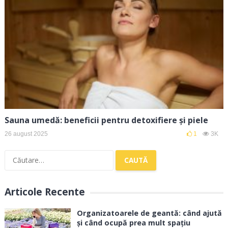
Sauna umedă: beneficii pentru detoxifiere și piele
26 august 2025
1
3K
Caută
după:
Articole Recente
Organizatoarele de geantă: când ajută
și când ocupă prea mult spațiu