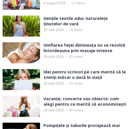
6 august 2026
17
views
Gențile textile aduc naturalețe
ținutelor de vară
30 iulie 2026
78
views
Umflarea feței dimineața nu se rezolvă
întotdeauna prin masaje intense
29 iulie 2026
81
views
Idei pentru scrisori pe care merită să le
trimiți măcar o dată în viață
28 iulie 2026
83
views
Vacanțe, concerte sau obiecte: cum
alegi pentru ce merită să economisești
28 iulie 2026
96
views
Pompițele și tuburile protejează mai