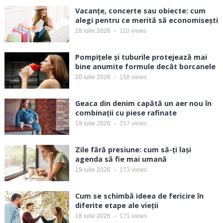
Vacanțe, concerte sau obiecte: cum
alegi pentru ce merită să economisești
28 iulie 2026
110
views
Pompițele și tuburile protejează mai
bine anumite formule decât borcanele
20 iulie 2026
158
views
Geaca din denim capătă un aer nou în
combinații cu piese rafinate
19 iulie 2026
157
views
Zile fără presiune: cum să-ți lași
agenda să fie mai umană
19 iulie 2026
173
views
Cum se schimbă ideea de fericire în
diferite etape ale vieții
18 iulie 2026
171
views