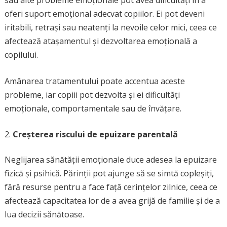
sau alte probleme emoționale pot avea dificultăți în a
oferi suport emoțional adecvat copiilor. Ei pot deveni
iritabili, retrași sau neatenți la nevoile celor mici, ceea ce
afectează atașamentul și dezvoltarea emoțională a
copilului.
Amânarea tratamentului poate accentua aceste
probleme, iar copiii pot dezvolta și ei dificultăți
emoționale, comportamentale sau de învățare.
Creșterea riscului de epuizare parentală
Neglijarea sănătății emoționale duce adesea la epuizare
fizică și psihică. Părinții pot ajunge să se simtă copleșiți,
fără resurse pentru a face față cerințelor zilnice, ceea ce
afectează capacitatea lor de a avea grijă de familie și de a
lua decizii sănătoase.