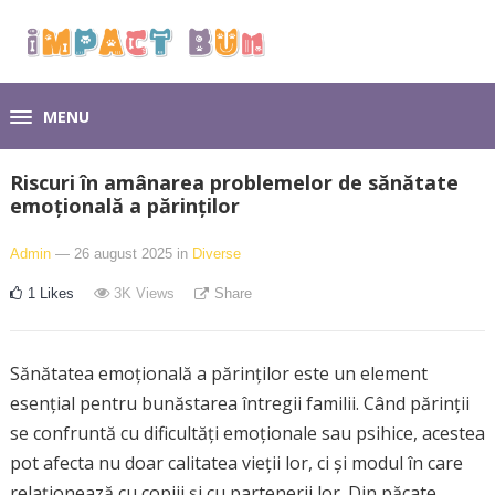
MENU
Riscuri în amânarea problemelor de sănătate
emoțională a părinților
Admin
— 26 august 2025
in
Diverse
1
Likes
3K
Views
Share
Sănătatea emoțională a părinților este un element
esențial pentru bunăstarea întregii familii. Când părinții
se confruntă cu dificultăți emoționale sau psihice, acestea
pot afecta nu doar calitatea vieții lor, ci și modul în care
relaționează cu copiii și cu partenerii lor. Din păcate,