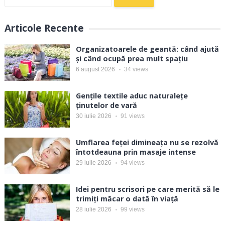
după:
Articole Recente
Organizatoarele de geantă: când ajută
și când ocupă prea mult spațiu
6 august 2026
34
views
Gențile textile aduc naturalețe
ținutelor de vară
30 iulie 2026
91
views
Umflarea feței dimineața nu se rezolvă
întotdeauna prin masaje intense
29 iulie 2026
94
views
Idei pentru scrisori pe care merită să le
trimiți măcar o dată în viață
28 iulie 2026
99
views