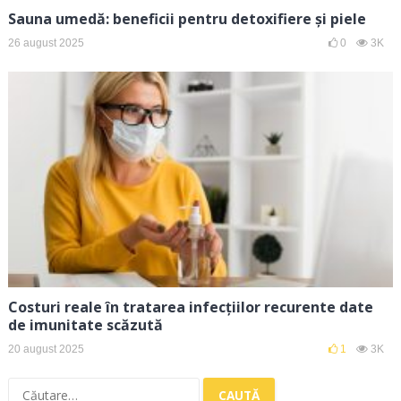
Sauna umedă: beneficii pentru detoxifiere și piele
26 august 2025
0
3K
Costuri reale în tratarea infecțiilor recurente date
de imunitate scăzută
20 august 2025
1
3K
Caută