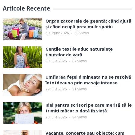
Articole Recente
Organizatoarele de geantă: când ajută
și când ocupă prea mult spațiu
6 august 2026
30
views
Gențile textile aduc naturalețe
ținutelor de vară
30 iulie 2026
87
views
Umflarea feței dimineața nu se rezolvă
întotdeauna prin masaje intense
29 iulie 2026
91
views
Idei pentru scrisori pe care merită să le
trimiți măcar o dată în viață
28 iulie 2026
94
views
Vacanțe, concerte sau obiecte: cum