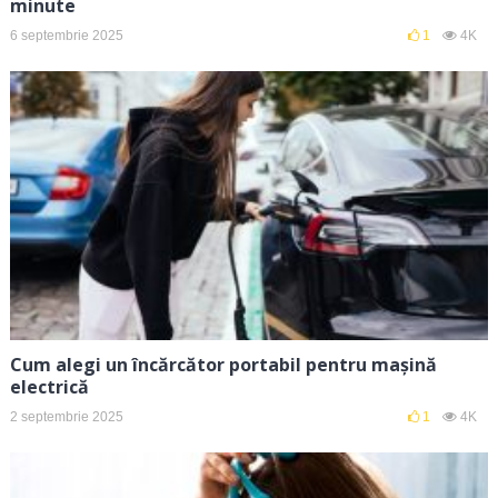
minute
6 septembrie 2025
1
4K
Cum alegi un încărcător portabil pentru mașină
electrică
2 septembrie 2025
1
4K