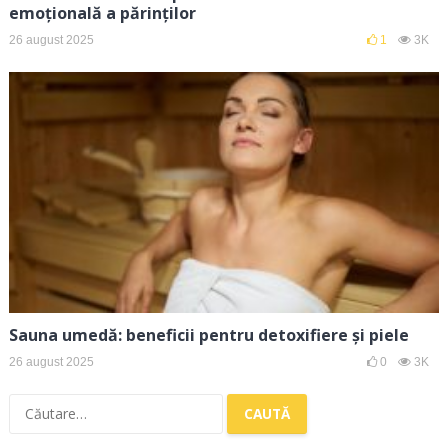
emoțională a părinților
26 august 2025
1
3K
Sauna umedă: beneficii pentru detoxifiere și piele
26 august 2025
0
3K
Caută
după: