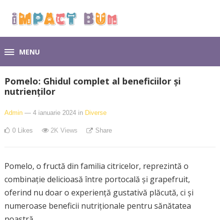
MENU
Pomelo: Ghidul complet al beneficiilor și
nutrienților
Admin
— 4 ianuarie 2024
in
Diverse
0
Likes
2K
Views
Share
Pomelo, o fructă din familia citricelor, reprezintă o
combinație delicioasă între portocală și grapefruit,
oferind nu doar o experiență gustativă plăcută, ci și
numeroase beneficii nutriționale pentru sănătatea
noastră.