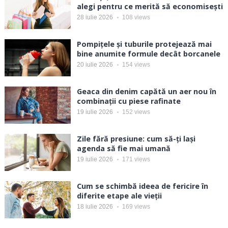
alegi pentru ce merită să economisești
28 iulie 2026
108
views
Pompițele și tuburile protejează mai
bine anumite formule decât borcanele
20 iulie 2026
154
views
Geaca din denim capătă un aer nou în
combinații cu piese rafinate
19 iulie 2026
152
views
Zile fără presiune: cum să-ți lași
agenda să fie mai umană
19 iulie 2026
171
views
Cum se schimbă ideea de fericire în
diferite etape ale vieții
18 iulie 2026
169
views