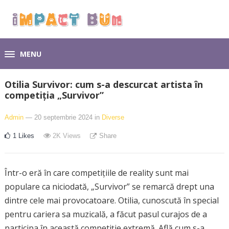
MENU
Otilia Survivor: cum s-a descurcat artista în
competiția „Survivor”
Admin
— 20 septembrie 2024
in
Diverse
1
Likes
2K
Views
Share
Într-o eră în care competițiile de reality sunt mai
populare ca niciodată, „Survivor” se remarcă drept una
dintre cele mai provocatoare. Otilia, cunoscută în special
pentru cariera sa muzicală, a făcut pasul curajos de a
participa în această competiție extremă. Află cum s-a