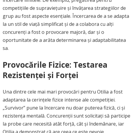
încercare limitele. De exemplu, pregătirea pentru
competițiile de supraviețuire și învățarea strategiilor de
grup au fost aspecte esențiale. Încercarea de a se adapta
la un stil de viață simplificat și de a colabora cu alți
concurenți a fost o provocare majoră, dar și o
oportunitate de a arăta determinarea și adaptabilitatea
sa.
Provocările Fizice: Testarea
Rezistenței și Forței
Una dintre cele mai mari provocări pentru Otilia a fost
adaptarea la cerințele fizice intense ale competiției.
„Survivor” pune la încercare nu doar puterea fizică, ci și
rezistența mentală. Concurenții sunt solicitați să participe
la probe care necesită atât forță, cât și îndemânare, iar
Otilia a demonstrat că are ceea ce este nevoie.