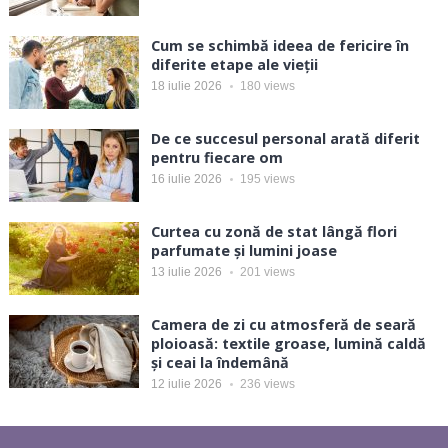
Cum se schimbă ideea de fericire în
diferite etape ale vieții
18 iulie 2026
180
views
De ce succesul personal arată diferit
pentru fiecare om
16 iulie 2026
195
views
Curtea cu zonă de stat lângă flori
parfumate și lumini joase
13 iulie 2026
201
views
Camera de zi cu atmosferă de seară
ploioasă: textile groase, lumină caldă
și ceai la îndemână
12 iulie 2026
236
views