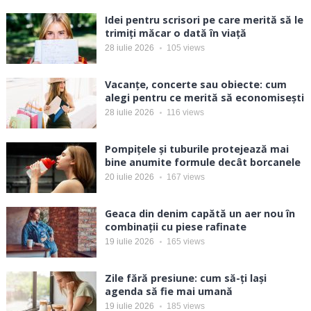
Idei pentru scrisori pe care merită să le
trimiți măcar o dată în viață
28 iulie 2026
105
views
Vacanțe, concerte sau obiecte: cum
alegi pentru ce merită să economisești
28 iulie 2026
116
views
Pompițele și tuburile protejează mai
bine anumite formule decât borcanele
20 iulie 2026
167
views
Geaca din denim capătă un aer nou în
combinații cu piese rafinate
19 iulie 2026
165
views
Zile fără presiune: cum să-ți lași
agenda să fie mai umană
19 iulie 2026
185
views