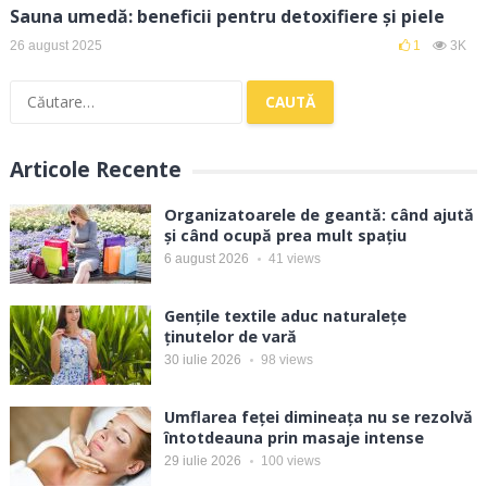
Sauna umedă: beneficii pentru detoxifiere și piele
26 august 2025
1
3K
Caută
după:
Articole Recente
Organizatoarele de geantă: când ajută
și când ocupă prea mult spațiu
6 august 2026
41
views
Gențile textile aduc naturalețe
ținutelor de vară
30 iulie 2026
98
views
Umflarea feței dimineața nu se rezolvă
întotdeauna prin masaje intense
29 iulie 2026
100
views