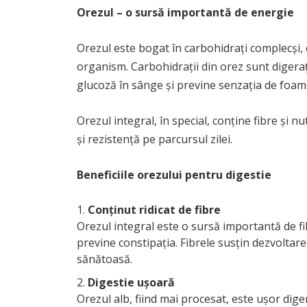
Orezul – o sursă importantă de energie
Orezul este bogat în carbohidrați complecși,
organism. Carbohidrații din orez sunt digeraț
glucoză în sânge și previne senzația de foam
Orezul integral, în special, conține fibre și n
și rezistență pe parcursul zilei.
Beneficiile orezului pentru digestie
Conținut ridicat de fibre
Orezul integral este o sursă importantă de fib
previne constipația. Fibrele susțin dezvoltare
sănătoasă.
Digestie ușoară
Orezul alb, fiind mai procesat, este ușor dig