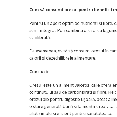
Cum să consumi orezul pentru beneficii 
Pentru un aport optim de nutrienți și fibre, e
semi-integral. Poți combina orezul cu legum
echilibrată.
De asemenea, evită să consumi orezul în cant
calorii și dezechilibrele alimentare.
Concluzie
Orezul este un aliment valoros, care oferă en
conținutului său de carbohidrați și fibre. Fie
orezul alb pentru digestie ușoară, acest alime
o stare generală bună și la menținerea vitalită
aliat simplu și eficient pentru sănătatea ta.