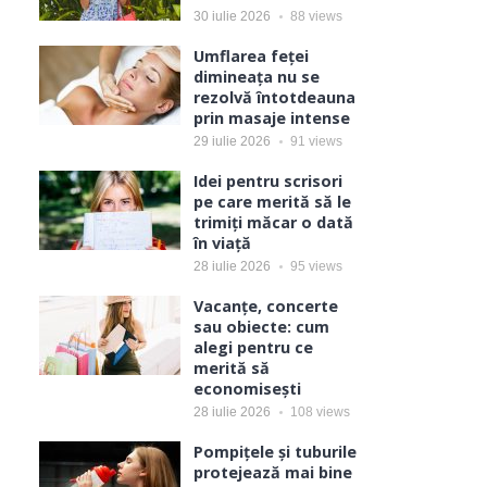
30 iulie 2026
88
views
Umflarea feței
dimineața nu se
rezolvă întotdeauna
prin masaje intense
29 iulie 2026
91
views
Idei pentru scrisori
pe care merită să le
trimiți măcar o dată
în viață
28 iulie 2026
95
views
Vacanțe, concerte
sau obiecte: cum
alegi pentru ce
merită să
economisești
28 iulie 2026
108
views
Pompițele și tuburile
protejează mai bine