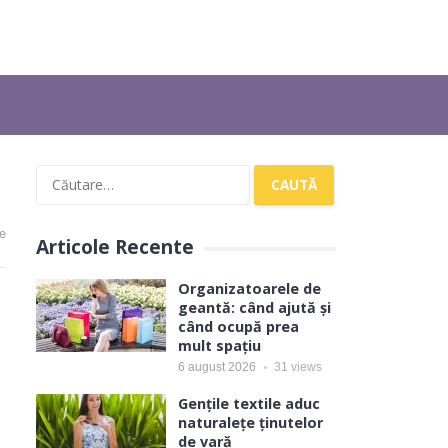
Caută
după:
e
Articole Recente
Organizatoarele de
geantă: când ajută și
când ocupă prea
mult spațiu
6 august 2026
31
views
Gențile textile aduc
naturalețe ținutelor
de vară