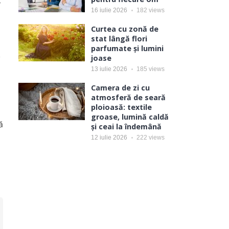
-
16 iulie 2026
182
views
Curtea cu zonă de
stat lângă flori
parfumate și lumini
e
joase
13 iulie 2026
185
views
Camera de zi cu
atmosferă de seară
ploioasă: textile
groase, lumină caldă
ă
și ceai la îndemână
12 iulie 2026
222
views