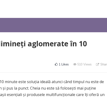
imineți aglomerate în 10
1
Likes
510
Views
Shar
10 minute este soluția ideală atunci când timpul nu este de
esh și pus la punct. Cheia nu este să folosești mai puține
așii esențiali și produsele multifuncționale care îți oferă un