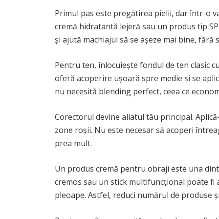
Primul pas este pregătirea pielii, dar într-o va
cremă hidratantă lejeră sau un produs tip SPF
și ajută machiajul să se așeze mai bine, fără s
Pentru ten, înlocuiește fondul de ten clasic
oferă acoperire ușoară spre medie și se aplică
nu necesită blending perfect, ceea ce econom
Corectorul devine aliatul tău principal. Aplic
zone roșii. Nu este necesar să acoperi întrea
prea mult.
Un produs cremă pentru obraji este una dintre
cremos sau un stick multifuncțional poate fi a
pleoape. Astfel, reduci numărul de produse și