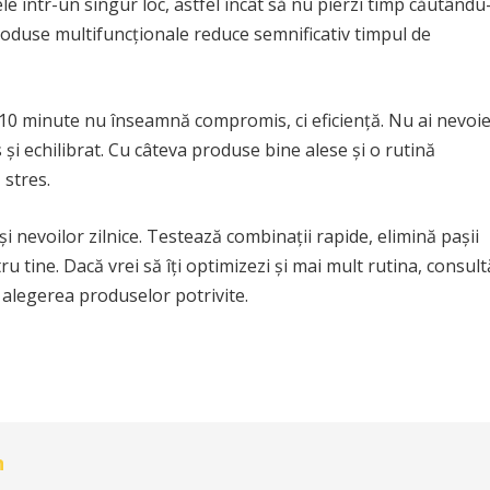
le într-un singur loc, astfel încât să nu pierzi timp căutându
oduse multifuncționale reduce semnificativ timpul de
10 minute nu înseamnă compromis, ci eficiență. Nu ai nevoi
 și echilibrat. Cu câteva produse bine alese și o rutină
 stres.
 și nevoilor zilnice. Testează combinații rapide, elimină pașii
u tine. Dacă vrei să îți optimizezi și mai mult rutina, consult
n alegerea produselor potrivite.
n