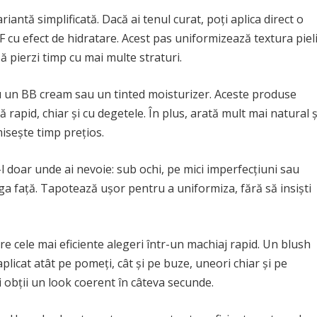
riantă simplificată. Dacă ai tenul curat, poți aplica direct o
 cu efect de hidratare. Acest pas uniformizează textura pieli
ă pierzi timp cu mai multe straturi.
 cu un BB cream sau un tinted moisturizer. Aceste produse
 rapid, chiar și cu degetele. În plus, arată mult mai natural ș
isește timp prețios.
ă-l doar unde ai nevoie: sub ochi, pe mici imperfecțiuni sau
ga față. Tapotează ușor pentru a uniformiza, fără să insiști
 cele mai eficiente alegeri într-un machiaj rapid. Un blush
plicat atât pe pomeți, cât și pe buze, uneori chiar și pe
 obții un look coerent în câteva secunde.