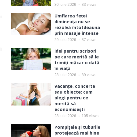
30 iulie 2026
83
views
Umflarea feței
i
dimineața nu se
rezolvă întotdeauna
prin masaje intense
29 iulie 2026
87
views
i
Idei pentru scrisori
pe care merită să le
trimiți măcar o dată
în viață
28 iulie 2026
89
views
Vacanțe, concerte
sau obiecte: cum
alegi pentru ce
merită să
economisești
28 iulie 2026
105
views
Pompițele și tuburile
protejează mai bine