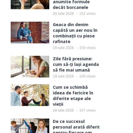
anumite formule
decât borcanele
20 iulie 2026
152
views
Geaca din denim
capătă un aer nou în
combinații cu piese
rafinate
19 iulie 2026
150
views
Zile fără presiune:
cum să-ți lași agenda
să fie mai umană
19 iulie 2026
168
views
Cum se schimbă
ideea de fericire în
diferite etape ale
vieții
18 iulie 2026
167
views
De ce succesul
personal arată diferit
pentru fiecare om