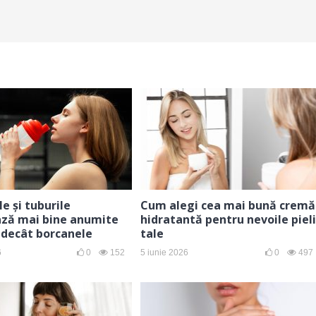
e și tuburile
Cum alegi cea mai bună cremă
ază mai bine anumite
hidratantă pentru nevoile pieli
 decât borcanele
tale
6
0
152
5 iunie 2026
0
497