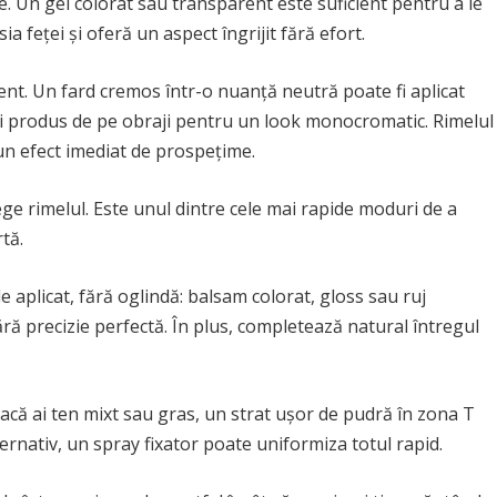
. Un gel colorat sau transparent este suficient pentru a le
ia feței și oferă un aspect îngrijit fără efort.
cient. Un fard cremos într-o nuanță neutră poate fi aplicat
lași produs de pe obraji pentru un look monocromatic. Rimelul
un efect imediat de prospețime.
ege rimelul. Este unul dintre cele mai rapide moduri de a
tă.
aplicat, fără oglindă: balsam colorat, gloss sau ruj
ără precizie perfectă. În plus, completează natural întregul
dacă ai ten mixt sau gras, un strat ușor de pudră în zona T
ernativ, un spray fixator poate uniformiza totul rapid.