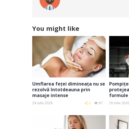
You might like
Umflarea feței dimineața nu se
Pompițel
rezolvă întotdeauna prin
proteje
masaje intense
formule
29 iulie 2026
1
87
20 iulie 202