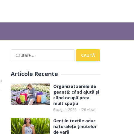
Caută
după:
Articole Recente
e
Organizatoarele de
geantă: când ajută și
când ocupă prea
mult spațiu
6 august 2026
26
views
Gențile textile aduc
naturalețe ținutelor
de vară