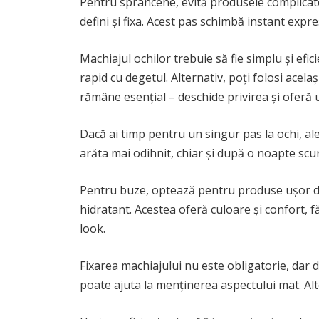
Pentru sprâncene, evită produsele complicate
defini și fixa. Acest pas schimbă instant expres
Machiajul ochilor trebuie să fie simplu și efi
rapid cu degetul. Alternativ, poți folosi ace
rămâne esențial – deschide privirea și oferă 
Dacă ai timp pentru un singur pas la ochi, al
arăta mai odihnit, chiar și după o noapte scur
Pentru buze, optează pentru produse ușor de 
hidratant. Acestea oferă culoare și confort, f
look.
Fixarea machiajului nu este obligatorie, dar 
poate ajuta la menținerea aspectului mat. Alt