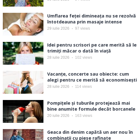
Umflarea feței dimineața nu se rezolvă
întotdeauna prin masaje intense
29 iulie 2026
97
views
Idei pentru scrisori pe care merită să le
trimiți măcar o dată în viață
28 iulie 2026
102
views
Vacanțe, concerte sau obiecte: cum
alegi pentru ce merită să economisești
28 iulie 2026
114
views
Pompițele și tuburile protejează mai
bine anumite formule decât borcanele
20 iulie 2026
163
views
Geaca din denim capătă un aer nou în
combinații cu piese rafinate