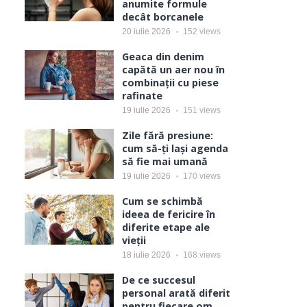
anumite formule
decât borcanele
20 iulie 2026
152
views
Geaca din denim
capătă un aer nou în
combinații cu piese
rafinate
19 iulie 2026
151
views
Zile fără presiune:
cum să-ți lași agenda
să fie mai umană
19 iulie 2026
170
views
Cum se schimbă
ideea de fericire în
diferite etape ale
vieții
18 iulie 2026
168
views
De ce succesul
personal arată diferit
pentru fiecare om