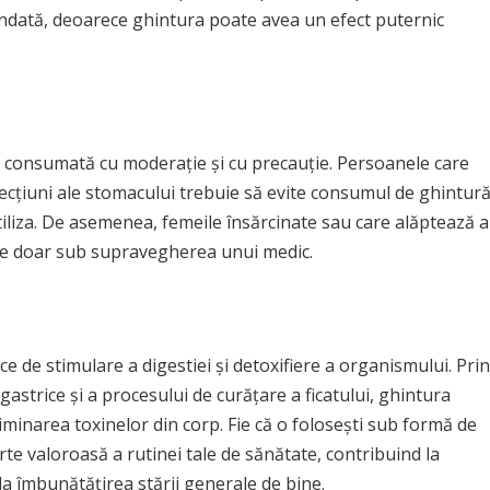
dată, deoarece ghintura poate avea un efect puternic
e consumată cu moderație și cu precauție. Persoanele care
afecțiuni ale stomacului trebuie să evite consumul de ghintur
utiliza. De asemenea, femeile însărcinate sau care alăptează a
eze doar sub supravegherea unui medic.
e de stimulare a digestiei și detoxifiere a organismului. Prin
gastrice și a procesului de curățare a ficatului, ghintura
liminarea toxinelor din corp. Fie că o folosești sub formă de
rte valoroasă a rutinei tale de sănătate, contribuind la
la îmbunătățirea stării generale de bine.