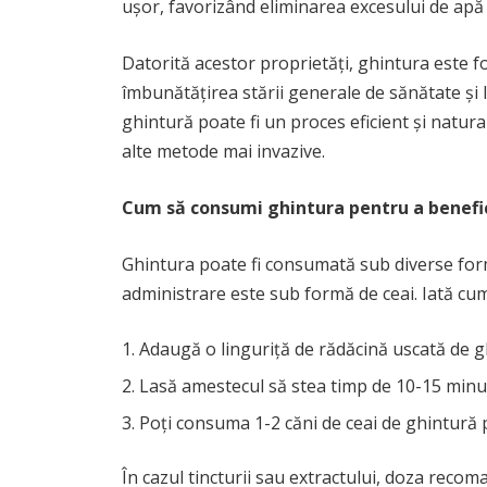
ușor, favorizând eliminarea excesului de apă ș
Datorită acestor proprietăți, ghintura este fo
îmbunătățirea stării generale de sănătate și 
ghintură poate fi un proces eficient și natur
alte metode mai invazive.
Cum să consumi ghintura pentru a benefic
Ghintura poate fi consumată sub diverse form
administrare este sub formă de ceai. Iată cum
Adaugă o linguriță de rădăcină uscată de gh
Lasă amestecul să stea timp de 10-15 minut
Poți consuma 1-2 căni de ceai de ghintură p
În cazul tincturii sau extractului, doza recom