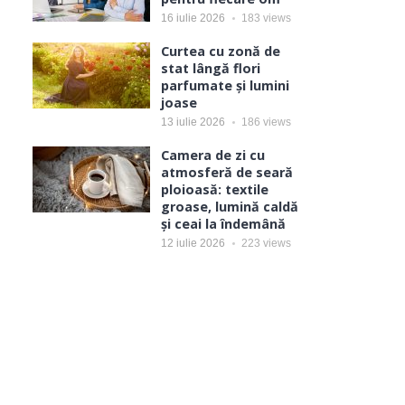
16 iulie 2026
183
views
Curtea cu zonă de
stat lângă flori
parfumate și lumini
joase
13 iulie 2026
186
views
Camera de zi cu
atmosferă de seară
ploioasă: textile
groase, lumină caldă
și ceai la îndemână
12 iulie 2026
223
views