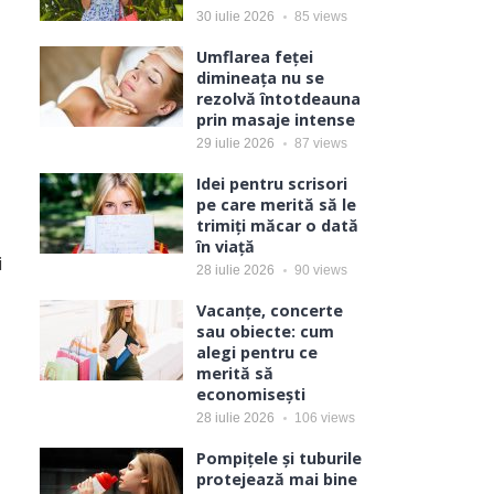
30 iulie 2026
85
views
Umflarea feței
dimineața nu se
rezolvă întotdeauna
prin masaje intense
29 iulie 2026
87
views
Idei pentru scrisori
pe care merită să le
trimiți măcar o dată
în viață
i
28 iulie 2026
90
views
Vacanțe, concerte
sau obiecte: cum
alegi pentru ce
merită să
economisești
28 iulie 2026
106
views
Pompițele și tuburile
protejează mai bine