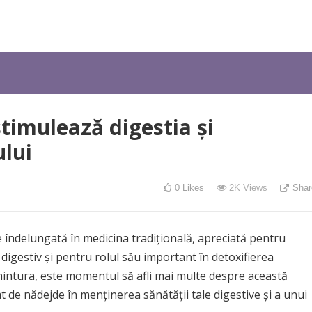
stimulează digestia și
ului
0
Likes
2K
Views
Shar
e îndelungată în medicina tradițională, apreciată pentru
digestiv și pentru rolul său important în detoxifierea
hintura, este momentul să afli mai multe despre această
t de nădejde în menținerea sănătății tale digestive și a unui