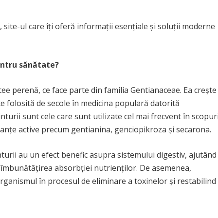
, site-ul care îți oferă informații esențiale și soluții moderne
entru sănătate?
ee perenă, ce face parte din familia Gentianaceae. Ea crește
te folosită de secole în medicina populară datorită
nturii sunt cele care sunt utilizate cel mai frecvent în scopur
anțe active precum gentianina, genciopikroza și secarona.
urii au un efect benefic asupra sistemului digestiv, ajutând
la îmbunătățirea absorbției nutrienților. De asemenea,
organismul în procesul de eliminare a toxinelor și restabilind