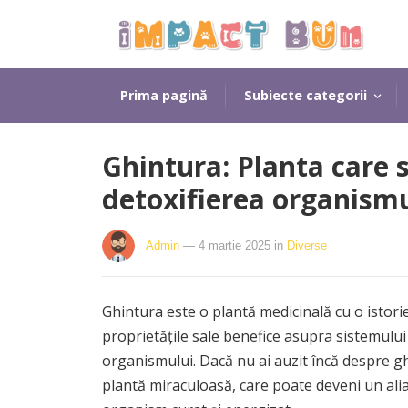
Prima pagină
Subiecte categorii
Ghintura: Planta care 
detoxifierea organism
Admin
— 4 martie 2025
in
Diverse
Ghintura este o plantă medicinală cu o istori
proprietățile sale benefice asupra sistemului 
organismului. Dacă nu ai auzit încă despre g
plantă miraculoasă, care poate deveni un alia