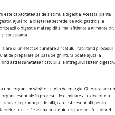
rii este capacitatea sa de a stimula digestia. Această plantă
stiv, ajutând la creșterea secreției de acid gastric și a
vorizează o digestie mai rapidă și mai eficientă a alimentelor,
și constipația.
a are și un efect de curățare a ficatului, facilitând procesul
ulat de preparate pe bază de ghintură poate ajuta la
nind astfel sănătatea ficatului și a întregului sistem digestiv.
a unui organism sănătos și plin de energie. Ghintura are un
r, organe esențiale în procesul de eliminare a toxinelor din
 stimularea producției de bilă, care este esențială pentru
tanțelor toxice. De asemenea, ghintura are un efect diuretic