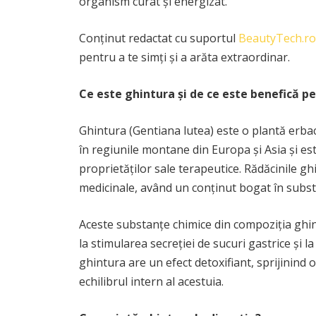
organism curat și energizat.
Conținut redactat cu suportul
BeautyTech.ro
pentru a te simți și a arăta extraordinar.
Ce este ghintura și de ce este benefică p
Ghintura (Gentiana lutea) este o plantă erbac
în regiunile montane din Europa și Asia și es
proprietăților sale terapeutice. Rădăcinile ghi
medicinale, având un conținut bogat în subst
Aceste substanțe chimice din compoziția ghint
la stimularea secreției de sucuri gastrice și 
ghintura are un efect detoxifiant, sprijinind 
echilibrul intern al acestuia.