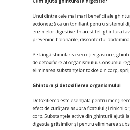
Cum ajută ghintura la digestie?
Unul dintre cele mai mari beneficii ale ghintu
acționează ca un tonifiant pentru sistemul dige
enzimelor digestive. În acest fel, ghintura fa
prevenind balonările, disconfortul abdominal 
Pe lângă stimularea secreției gastrice, ghintur
de detoxifiere al organismului. Consumul reg
eliminarea substanțelor toxice din corp, spriji
Ghintura și detoxifierea organismului
Detoxifierea este esențială pentru menținere
efect de curățare asupra ficatului și rinichilo
corp. Substanțele active din ghintură ajută la
digestia grăsimilor și pentru eliminarea subs