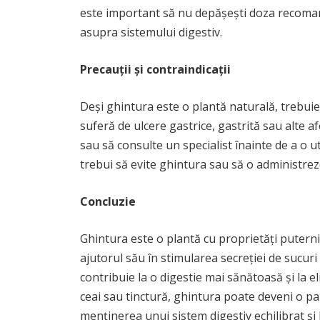
este important să nu depășești doza recoman
asupra sistemului digestiv.
Precauții și contraindicații
Deși ghintura este o plantă naturală, trebui
suferă de ulcere gastrice, gastrită sau alte 
sau să consulte un specialist înainte de a o 
trebui să evite ghintura sau să o administr
Concluzie
Ghintura este o plantă cu proprietăți puternic
ajutorul său în stimularea secreției de sucuri 
contribuie la o digestie mai sănătoasă și la e
ceai sau tinctură, ghintura poate deveni o pa
menținerea unui sistem digestiv echilibrat și 