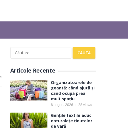
Caută
după:
Articole Recente
e
Organizatoarele de
geantă: când ajută și
când ocupă prea
mult spațiu
6 august 2026
28
views
Gențile textile aduc
naturalețe ținutelor
de vară