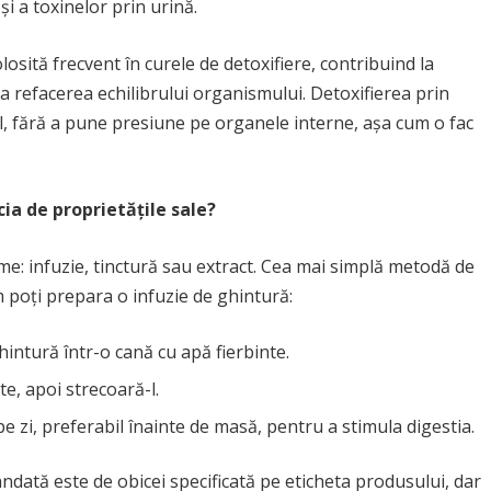
i a toxinelor prin urină.
losită frecvent în curele de detoxifiere, contribuind la
la refacerea echilibrului organismului. Detoxifierea prin
al, fără a pune presiune pe organele interne, așa cum o fac
ia de proprietățile sale?
e: infuzie, tinctură sau extract. Cea mai simplă metodă de
 poți prepara o infuzie de ghintură:
intură într-o cană cu apă fierbinte.
e, apoi strecoară-l.
e zi, preferabil înainte de masă, pentru a stimula digestia.
andată este de obicei specificată pe eticheta produsului, dar