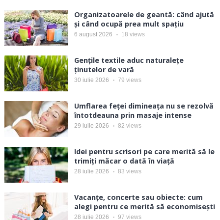
Organizatoarele de geantă: când ajută
și când ocupă prea mult spațiu
6 august 2026
18
views
Gențile textile aduc naturalețe
ținutelor de vară
30 iulie 2026
79
views
Umflarea feței dimineața nu se rezolvă
întotdeauna prin masaje intense
29 iulie 2026
82
views
Idei pentru scrisori pe care merită să le
trimiți măcar o dată în viață
28 iulie 2026
83
views
Vacanțe, concerte sau obiecte: cum
alegi pentru ce merită să economisești
28 iulie 2026
97
views