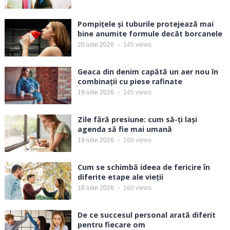
Pompițele și tuburile protejează mai
bine anumite formule decât borcanele
20 iulie 2026
145
views
Geaca din denim capătă un aer nou în
combinații cu piese rafinate
19 iulie 2026
145
views
Zile fără presiune: cum să-ți lași
agenda să fie mai umană
19 iulie 2026
160
views
Cum se schimbă ideea de fericire în
diferite etape ale vieții
18 iulie 2026
160
views
De ce succesul personal arată diferit
pentru fiecare om