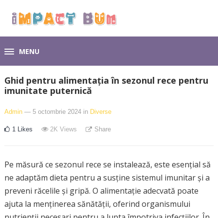
MENU
Ghid pentru alimentația în sezonul rece pentru
imunitate puternică
Admin
— 5 octombrie 2024
in
Diverse
1
Likes
2K
Views
Share
Pe măsură ce sezonul rece se instalează, este esențial să
ne adaptăm dieta pentru a susține sistemul imunitar și a
preveni răcelile și gripă. O alimentație adecvată poate
ajuta la menținerea sănătății, oferind organismului
nutrienții necesari pentru a lupta împotriva infecțiilor. În