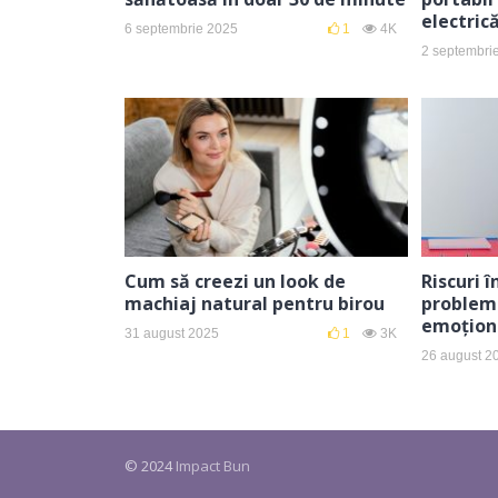
electric
6 septembrie 2025
1
4K
2 septembri
Cum să creezi un look de
Riscuri 
machiaj natural pentru birou
problem
emoționa
31 august 2025
1
3K
26 august 2
© 2024
Impact Bun