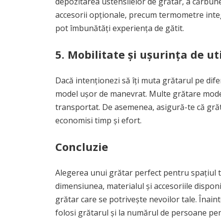
depozitarea ustensilelor de grătar, a cărbunel
accesorii opționale, precum termometre inte
pot îmbunătăți experiența de gătit.
5.
Mobilitate și ușurința de ut
Dacă intenționezi să îți muta grătarul pe dife
model ușor de manevrat. Multe grătare modern
transportat. De asemenea, asigură-te că grăta
economisi timp și efort.
Concluzie
Alegerea unui grătar perfect pentru spațiul tă
dimensiunea, materialul și accesoriile disponi
grătar care se potrivește nevoilor tale. Înain
folosi grătarul și la numărul de persoane pent