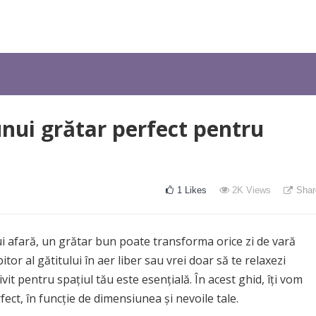
nui grătar perfect pentru
1
Likes
2K
Views
Shar
i afară, un grătar bun poate transforma orice zi de vară
tor al gătitului în aer liber sau vrei doar să te relaxezi
vit pentru spațiul tău este esențială. În acest ghid, îți vom
fect, în funcție de dimensiunea și nevoile tale.