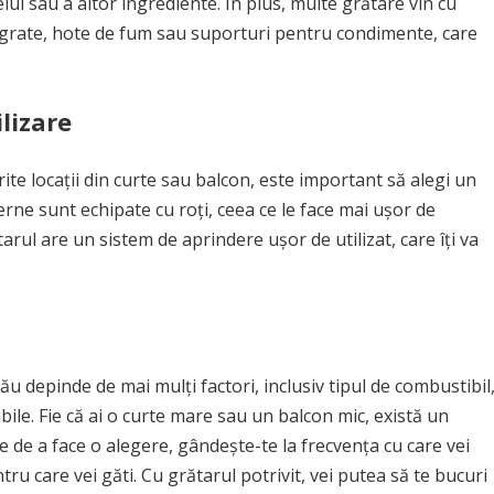
ui sau a altor ingrediente. În plus, multe grătare vin cu
grate, hote de fum sau suporturi pentru condimente, care
ilizare
rite locații din curte sau balcon, este important să alegi un
e sunt echipate cu roți, ceea ce le face mai ușor de
rul are un sistem de aprindere ușor de utilizat, care îți va
u depinde de mai mulți factori, inclusiv tipul de combustibil
bile. Fie că ai o curte mare sau un balcon mic, există un
te de a face o alegere, gândește-te la frecvența cu care vei
ru care vei găti. Cu grătarul potrivit, vei putea să te bucuri