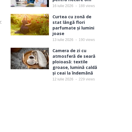
16 iulie 2026
188
views
Curtea cu zonă de
:
stat lângă flori
parfumate și lumini
joase
13 iulie 2026
190
views
Camera de zi cu
.
atmosferă de seară
ploioasă: textile
groase, lumină caldă
și ceai la îndemână
12 iulie 2026
229
views