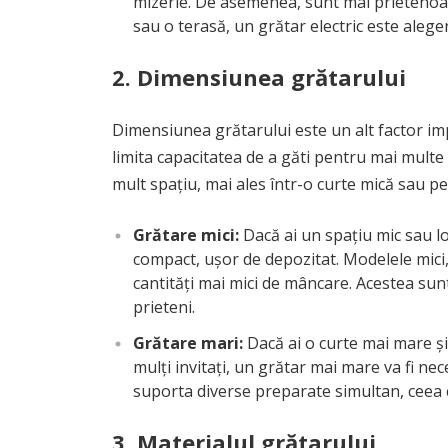
mizerie. De asemenea, sunt mai prietenoa
sau o terasă, un grătar electric este alege
2.
Dimensiunea grătarului
Dimensiunea grătarului este un alt factor im
limita capacitatea de a găti pentru mai mult
mult spațiu, mai ales într-o curte mică sau p
Grătare mici:
Dacă ai un spațiu mic sau l
compact, ușor de depozitat. Modelele mici, 
cantități mai mici de mâncare. Acestea sun
prieteni.
Grătare mari:
Dacă ai o curte mai mare și
mulți invitați, un grătar mai mare va fi ne
suporta diverse preparate simultan, ceea c
3.
Materialul grătarului