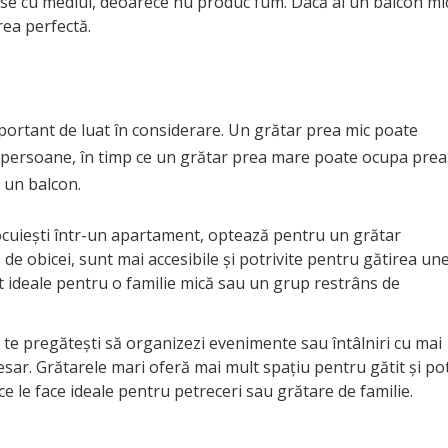
se cu mediul, deoarece nu produc fum. Dacă ai un balcon mi
rea perfectă.
portant de luat în considerare. Un grătar prea mic poate
e persoane, în timp ce un grătar prea mare poate ocupa prea
e un balcon.
ocuiești într-un apartament, optează pentru un grătar
de obicei, sunt mai accesibile și potrivite pentru gătirea une
t ideale pentru o familie mică sau un grup restrâns de
 te pregătești să organizezi evenimente sau întâlniri cu mai
cesar. Grătarele mari oferă mai mult spațiu pentru gătit și po
e le face ideale pentru petreceri sau grătare de familie.