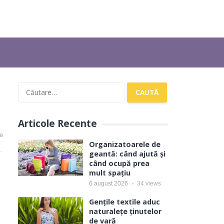
Caută
după:
Articole Recente
e
Organizatoarele de
geantă: când ajută și
când ocupă prea
mult spațiu
6 august 2026
34
views
Gențile textile aduc
naturalețe ținutelor
de vară