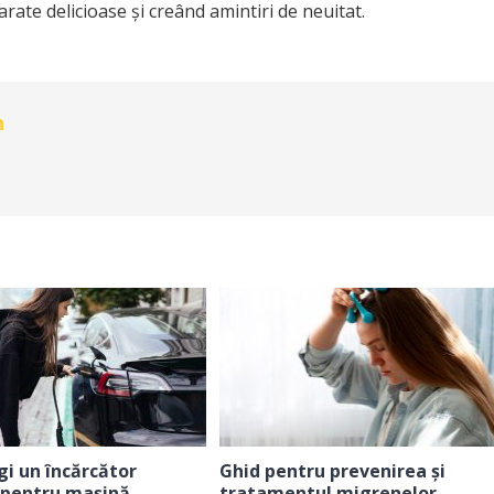
rate delicioase și creând amintiri de neuitat.
n
i un încărcător
Ghid pentru prevenirea și
 pentru mașină
tratamentul migrenelor