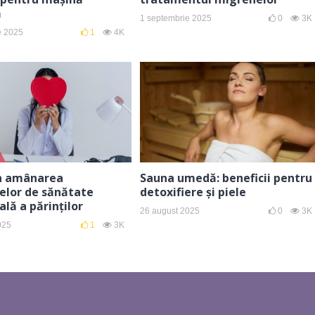
ă
1 septembrie 2025
0
3K
e 2025
1
4K
în amânarea
Sauna umedă: beneficii pentru
elor de sănătate
detoxifiere și piele
lă a părinților
26 august 2025
0
3K
025
1
3K