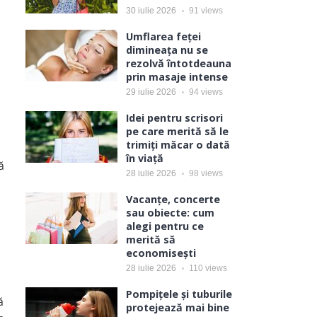
30 iulie 2026
91
views
Umflarea feței
dimineața nu se
rezolvă întotdeauna
prin masaje intense
29 iulie 2026
94
views
Idei pentru scrisori
pe care merită să le
trimiți măcar o dată
în viață
ă
28 iulie 2026
98
views
Vacanțe, concerte
sau obiecte: cum
alegi pentru ce
merită să
economisești
28 iulie 2026
110
views
Pompițele și tuburile
ă
protejează mai bine