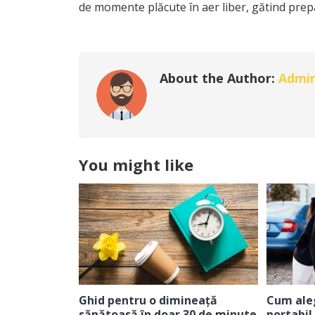
de momente plăcute în aer liber, gătind prepa
About the Author:
Admi
You might like
Ghid pentru o dimineață
Cum aleg
sănătoasă în doar 30 de minute
portabil