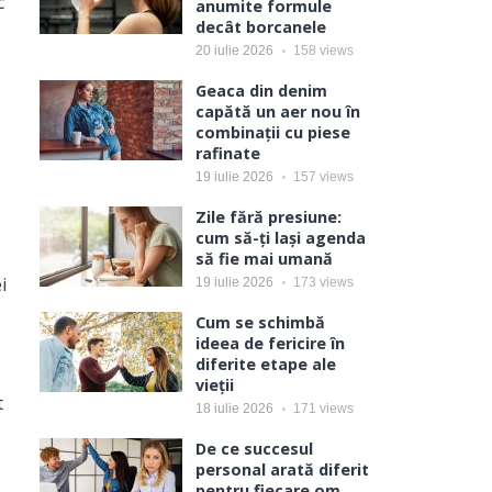
c
anumite formule
decât borcanele
20 iulie 2026
158
views
Geaca din denim
capătă un aer nou în
combinații cu piese
rafinate
19 iulie 2026
157
views
Zile fără presiune:
cum să-ți lași agenda
să fie mai umană
i
19 iulie 2026
173
views
Cum se schimbă
ideea de fericire în
diferite etape ale
vieții
t
18 iulie 2026
171
views
De ce succesul
personal arată diferit
pentru fiecare om