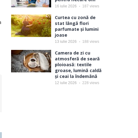
16 iulie 2026
187
views
Curtea cu zonă de
a
stat lângă flori
parfumate și lumini
joase
13 iulie 2026
188
views
Camera de zi cu
atmosferă de seară
ploioasă: textile
groase, lumină caldă
și ceai la îndemână
12 iulie 2026
228
views