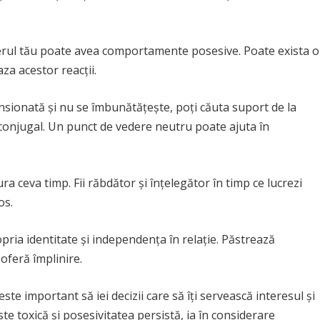
nerul tău poate avea comportamente posesive. Poate exista o
za acestor reacții.
nsionată și nu se îmbunătățește, poți căuta suport de la
 conjugal. Un punct de vedere neutru poate ajuta în
ra ceva timp. Fii răbdător și înțelegător în timp ce lucrezi
os.
pria identitate și independența în relație. Păstrează
i oferă împlinire.
ste important să iei decizii care să îți servească interesul și
te toxică și posesivitatea persistă, ia în considerare