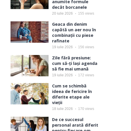
anumite formule
decât borcanele
20 iulie 2026
155
views
Geaca din denim
capătă un aer nou în
combinații cu piese
rafinate
19 iulie 2026
156
views
Zile fără presiune:
cum să-ți lași agenda
să fie mai umană
19 iulie 2026
172
views
Cum se schimbă
ideea de fericire în
diferite etape ale
vieții
18 iulie 2026
170
views
De ce succesul
personal arată diferit
pentru fiecare om