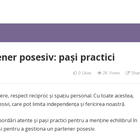
ner posesiv: pași practici
0
Likes
2K
Views
Shar
ere, respect reciproc și spațiu personal. Cu toate acestea,
vi, care pot limita independența și fericirea noastră.
bordări atente și pași practici pentru a menține echilibrul în
ași pentru a gestiona un partener posesiv.