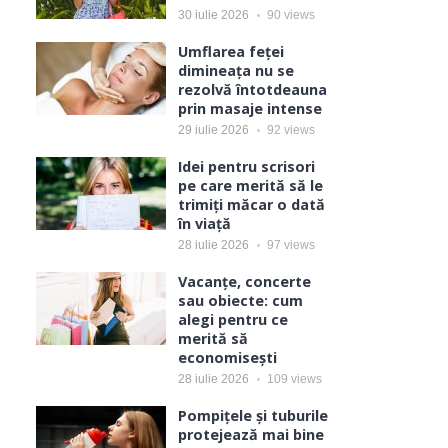
30 iulie 2026
90
views
Umflarea feței
dimineața nu se
rezolvă întotdeauna
prin masaje intense
29 iulie 2026
92
views
Idei pentru scrisori
pe care merită să le
trimiți măcar o dată
în viață
28 iulie 2026
97
views
Vacanțe, concerte
sau obiecte: cum
alegi pentru ce
merită să
economisești
28 iulie 2026
109
views
Pompițele și tuburile
protejează mai bine