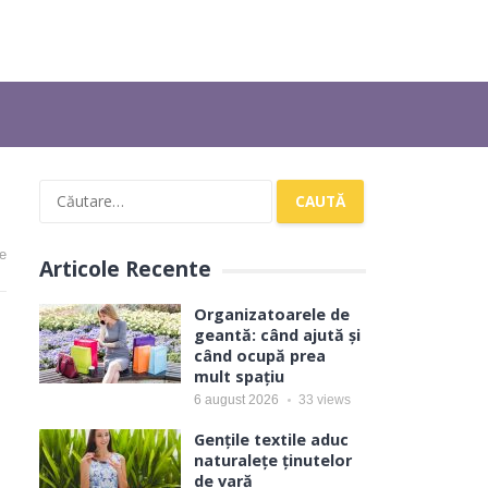
Caută
după:
e
Articole Recente
Organizatoarele de
geantă: când ajută și
când ocupă prea
mult spațiu
6 august 2026
33
views
Gențile textile aduc
naturalețe ținutelor
de vară