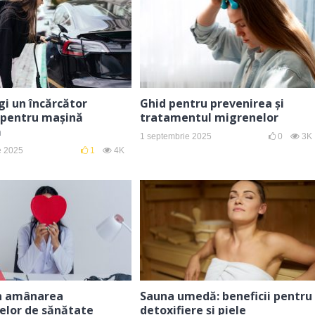
i un încărcător
Ghid pentru prevenirea și
 pentru mașină
tratamentul migrenelor
ă
1 septembrie 2025
0
3K
e 2025
1
4K
în amânarea
Sauna umedă: beneficii pentru
elor de sănătate
detoxifiere și piele