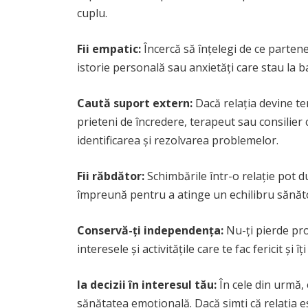
cuplu.
Fii empatic:
Încercă să înțelegi de ce parte
istorie personală sau anxietăți care stau la ba
Caută suport extern:
Dacă relația devine te
prieteni de încredere, terapeut sau consilier
identificarea și rezolvarea problemelor.
Fii răbdător:
Schimbările într-o relație pot du
împreună pentru a atinge un echilibru sănăt
Conservă-ți independența:
Nu-ți pierde pro
interesele și activitățile care te fac fericit și îț
Ia decizii în interesul tău:
În cele din urmă, e
sănătatea emoțională. Dacă simți că relația es