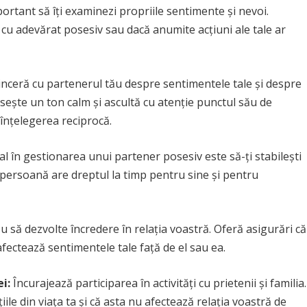
ortant să îți examinezi propriile sentimente și nevoi.
 cu adevărat posesiv sau dacă anumite acțiuni ale tale ar
inceră cu partenerul tău despre sentimentele tale și despre
osește un ton calm și ascultă cu atenție punctul său de
înțelegerea reciprocă.
al în gestionarea unui partener posesiv este să-ți stabilești
re persoană are dreptul la timp pentru sine și pentru
u să dezvolte încredere în relația voastră. Oferă asigurări că
 afectează sentimentele tale față de el sau ea.
i:
Încurajează participarea în activități cu prietenii și familia.
iile din viața ta și că asta nu afectează relația voastră de