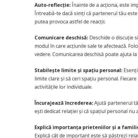
Auto-reflecție:
Înainte de a acționa, este imp
Întreabă-te dacă simți că partenerul tău este
putea provoca astfel de reacții.
Comunicare deschisă:
Deschide o discuție s
modul în care acțiunile sale te afectează. Fol
vedere. Comunicarea deschisă poate ajuta la 
Stabilește limite și spațiu personal:
Esenți
limite clare și să ceri spațiu personal. Fieca
activitățile lor individuale.
Încurajează încrederea:
Ajută partenerul tă
ești dedicat relației și că spațiul personal nu
Explică importanța prieteniilor și a familie
Explică cât de important este să păstrezi relaț