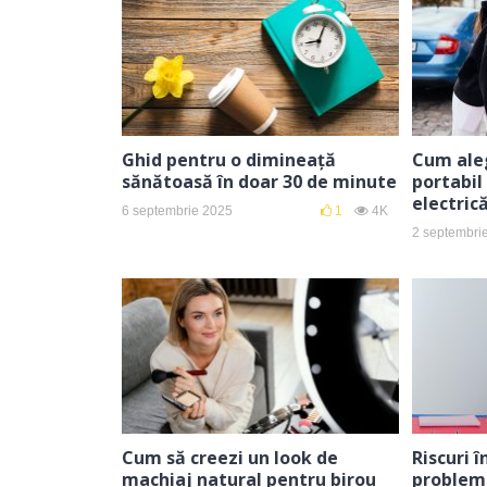
Ghid pentru o dimineață
Cum aleg
sănătoasă în doar 30 de minute
portabil
electric
6 septembrie 2025
1
4K
2 septembri
Cum să creezi un look de
Riscuri 
machiaj natural pentru birou
problem