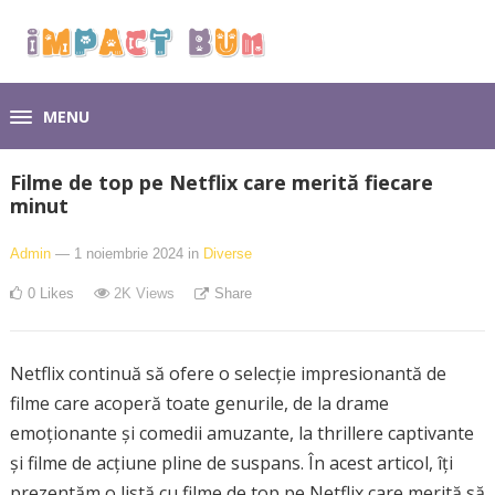
MENU
Filme de top pe Netflix care merită fiecare
minut
Admin
— 1 noiembrie 2024
in
Diverse
0
Likes
2K
Views
Share
Netflix continuă să ofere o selecție impresionantă de
filme care acoperă toate genurile, de la drame
emoționante și comedii amuzante, la thrillere captivante
și filme de acțiune pline de suspans. În acest articol, îți
prezentăm o listă cu filme de top pe Netflix care merită să