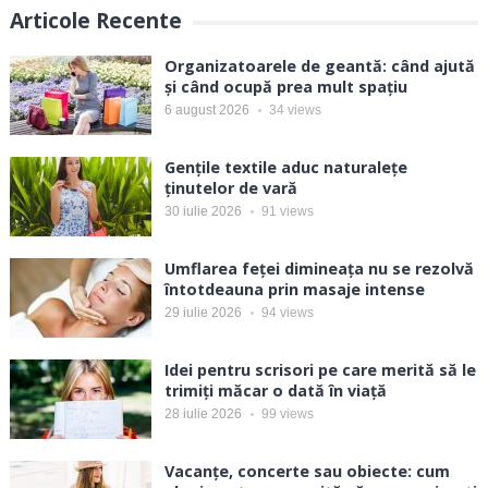
Articole Recente
Organizatoarele de geantă: când ajută
și când ocupă prea mult spațiu
6 august 2026
34
views
Gențile textile aduc naturalețe
ținutelor de vară
30 iulie 2026
91
views
Umflarea feței dimineața nu se rezolvă
întotdeauna prin masaje intense
29 iulie 2026
94
views
Idei pentru scrisori pe care merită să le
trimiți măcar o dată în viață
28 iulie 2026
99
views
Vacanțe, concerte sau obiecte: cum