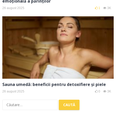
emoțională a părinților
26 august 2025
1
3K
Sauna umedă: beneficii pentru detoxifiere și piele
26 august 2025
0
3K
Caută
după: