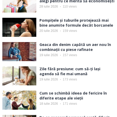
alegi pentru ce merită să economisești
28 iulie 2026
110
views
Pompițele și tuburile protejează mai
bine anumite formule decât borcanele
20 iulie 2026
159
views
Geaca din denim capătă un aer nou în
combinații cu piese rafinate
19 iulie 2026
157
views
Zile fără presiune: cum să-ți lași
agenda să fie mai umană
19 iulie 2026
173
views
Cum se schimbă ideea de fericire în
diferite etape ale vieții
18 iulie 2026
171
views