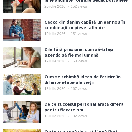
bine anumite formule decât borcanele
20 iulie 2026
152
views
Geaca din denim capătă un aer nou în
combinații cu piese rafinate
19 iulie 2026
151
views
Zile fără presiune: cum să-ți lași
agenda să fie mai umană
19 iulie 2026
168
views
Cum se schimbă ideea de fericire în
diferite etape ale vieții
18 iulie 2026
167
views
De ce succesul personal arată diferit
pentru fiecare om
16 iulie 2026
182
views
Curtea cu zonă de stat lângă flori