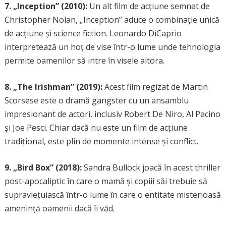
7. „Inception” (2010):
Un alt film de acțiune semnat de
Christopher Nolan, „Inception” aduce o combinație unică
de acțiune și science fiction. Leonardo DiCaprio
interpretează un hoț de vise într-o lume unde tehnologia
permite oamenilor să intre în visele altora.
8. „The Irishman” (2019):
Acest film regizat de Martin
Scorsese este o dramă gangster cu un ansamblu
impresionant de actori, inclusiv Robert De Niro, Al Pacino
și Joe Pesci. Chiar dacă nu este un film de acțiune
tradițional, este plin de momente intense și conflict.
9. „Bird Box” (2018):
Sandra Bullock joacă în acest thriller
post-apocaliptic în care o mamă și copiii săi trebuie să
supraviețuiască într-o lume în care o entitate misterioasă
amenință oamenii dacă îi văd.