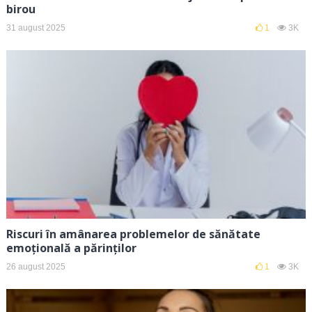
birou
31 august 2025
1
3K
Riscuri în amânarea problemelor de sănătate
emoțională a părinților
26 august 2025
1
3K