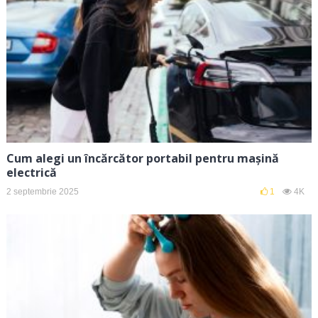
Cum alegi un încărcător portabil pentru mașină
electrică
2 septembrie 2025
1
4K