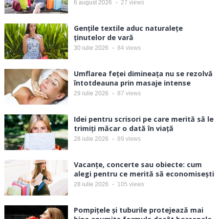
6 august 2026
27
views
Gențile textile aduc naturalețe
ținutelor de vară
30 iulie 2026
84
views
Umflarea feței dimineața nu se rezolvă
întotdeauna prin masaje intense
29 iulie 2026
87
views
Idei pentru scrisori pe care merită să le
trimiți măcar o dată în viață
28 iulie 2026
89
views
Vacanțe, concerte sau obiecte: cum
alegi pentru ce merită să economisești
28 iulie 2026
105
views
Pompițele și tuburile protejează mai