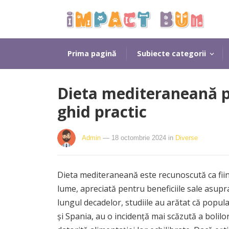
Prima pagină
Subiecte categorii
Dieta mediteraneană pe
ghid practic
Admin
— 18 octombrie 2024
in
Diverse
Dieta mediteraneană este recunoscută ca fiin
lume, apreciată pentru beneficiile sale asupr
lungul decadelor, studiile au arătat că populaț
și Spania, au o incidență mai scăzută a bolilo