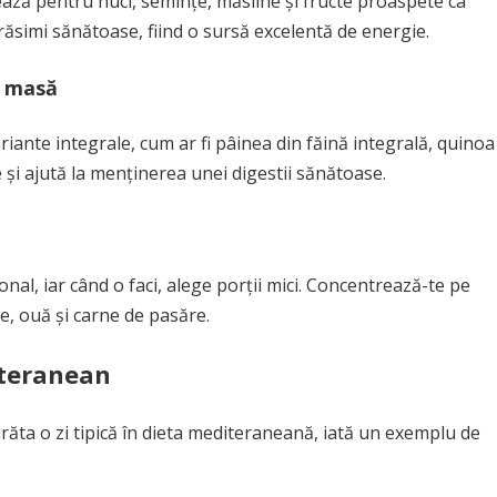
tează pentru nuci, semințe, măsline și fructe proaspete ca
răsimi sănătoase, fiind o sursă excelentă de energie.
e masă
ariante integrale, cum ar fi pâinea din făină integrală, quinoa
 și ajută la menținerea unei digestii sănătoase.
al, iar când o faci, alege porții mici. Concentrează-te pe
, ouă și carne de pasăre.
iteranean
răta o zi tipică în dieta mediteraneană, iată un exemplu de