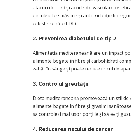
atacuri de cord și accidente vasculare cerebr
din uleiul de măsline și antioxidanții din legu
colesterol rău (LDL).
2. Prevenirea diabetului de tip 2
Alimentația mediteraneană are un impact pozit
alimente bogate în fibre și carbohidrați compl
zahăr în sânge și poate reduce riscul de apariț
3. Controlul greutății
Dieta mediteraneană promovează un stil de via
alimente bogate în fibre și grăsimi sănătoase
să controlezi mai ușor porțiile și să eviți gus
4. Reducerea riscului de cancer