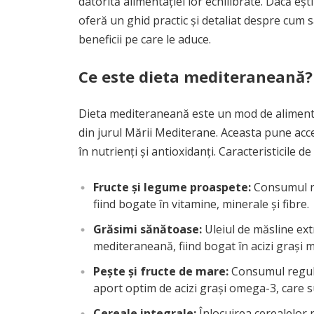
datorită alimentației lor echilibrate. Dacă ești 
oferă un ghid practic și detaliat despre cum 
beneficii pe care le aduce.
Ce este dieta mediteraneană?
Dieta mediteraneană este un mod de alimentați
din jurul Mării Mediterane. Aceasta pune ac
în nutrienți și antioxidanți. Caracteristicile de
Fructe și legume proaspete:
Consumul ri
fiind bogate în vitamine, minerale și fibre.
Grăsimi sănătoase:
Uleiul de măsline ext
mediteraneană, fiind bogat în acizi grași 
Pește și fructe de mare:
Consumul regula
aport optim de acizi grași omega-3, care s
Cereale integrale:
Înlocuirea cerealelor 