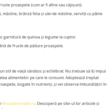
fructe proaspete (cum ar fi afine sau căpșuni).
, măsline, brânză feta și ulei de măsline, servită cu pâine
 o garnitură de quinoa și legume la cuptor.
ână de fructe de pădure proaspete.
 stil de viață sănătos și echilibrat. Nu trebuie să îți impui
litatea alimentelor pe care le consumi. Adoptează treptat
roaspete, bogate în nutrienți, și vei observa îmbunătățiri în
ei
NouaGeneratie.ro
. Descoperă pe site-ul lor articole și