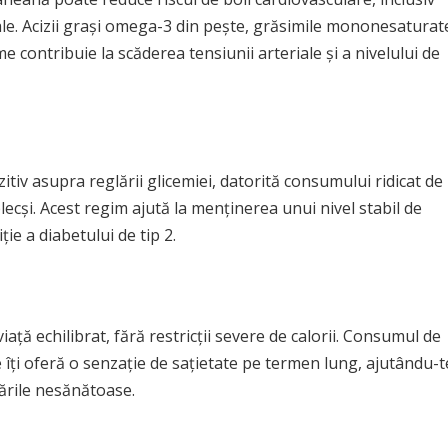
ale. Acizii grași omega-3 din pește, grăsimile mononesaturat
me contribuie la scăderea tensiunii arteriale și a nivelului de
iv asupra reglării glicemiei, datorită consumului ridicat de
ecși. Acest regim ajută la menținerea unui nivel stabil de
ie a diabetului de tip 2.
ță echilibrat, fără restricții severe de calorii. Consumul de
 îți oferă o senzație de sațietate pe termen lung, ajutându-t
tările nesănătoase.