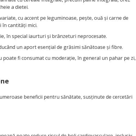
eie a dietei.
variate, cu accent pe leguminoase, pește, ouă și carne de
în cantități mici.
 în special iaurturi și brânzeturi neprocesate.
ucând un aport esențial de grăsimi sănătoase și fibre.
u poate fi consumat cu moderație, în general un pahar pe zi,
ene
numeroase beneficii pentru sănătate, susținute de cercetări
neană poate reduce riscul de boli cardiovasculare, inclusiv