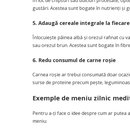
În loc de chipsuri sau dulciuri procesate, op
gustări. Acestea sunt bogate în nutrienți și g
5. Adaugă cereale integrale la fiecar
Înlocuiește pâinea albă și orezul rafinat cu v
sau orezul brun. Acestea sunt bogate în fibre
6. Redu consumul de carne roșie
Carnea roșie ar trebui consumată doar ocazion
surse de proteine precum pește, leguminoase
Exemple de meniu zilnic med
Pentru a-ți face o idee despre cum ar putea a
meniu: