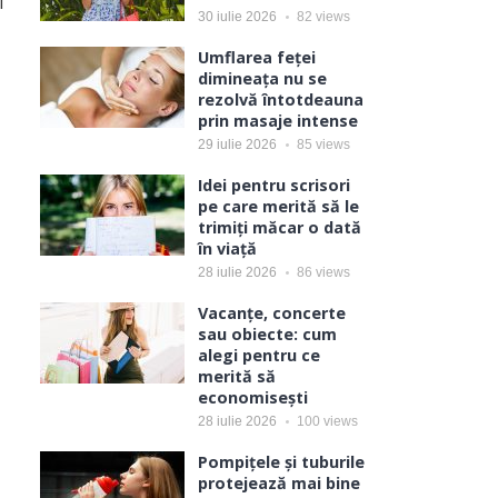
i
30 iulie 2026
82
views
Umflarea feței
dimineața nu se
rezolvă întotdeauna
prin masaje intense
29 iulie 2026
85
views
Idei pentru scrisori
pe care merită să le
trimiți măcar o dată
în viață
28 iulie 2026
86
views
Vacanțe, concerte
sau obiecte: cum
alegi pentru ce
merită să
economisești
28 iulie 2026
100
views
Pompițele și tuburile
protejează mai bine