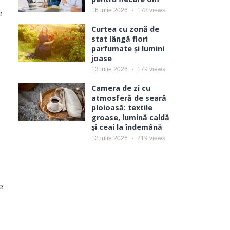
16 iulie 2026
178
views
e
Curtea cu zonă de
stat lângă flori
parfumate și lumini
joase
13 iulie 2026
179
views
Camera de zi cu
atmosferă de seară
ploioasă: textile
groase, lumină caldă
și ceai la îndemână
12 iulie 2026
219
views
e