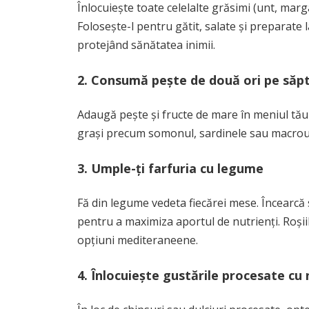
Înlocuiește toate celelalte grăsimi (unt, marga
Folosește-l pentru gătit, salate și preparate 
protejând sănătatea inimii.
2. Consumă pește de două ori pe să
Adaugă pește și fructe de mare în meniul tău
grași precum somonul, sardinele sau macroul
3. Umple-ți farfuria cu legume
Fă din legume vedeta fiecărei mese. Încearcă să
pentru a maximiza aportul de nutrienți. Roșiile
opțiuni mediteraneene.
4. Înlocuiește gustările procesate cu 