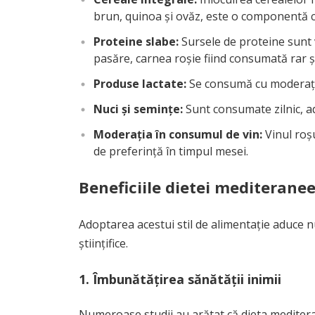
brun, quinoa și ovăz, este o componentă ch
Proteine slabe:
Sursele de proteine sunt 
pasăre, carnea roșie fiind consumată rar și 
Produse lactate:
Se consumă cu moderație,
Nuci și semințe:
Sunt consumate zilnic, ad
Moderația în consumul de vin:
Vinul roș
de preferință în timpul mesei.
Beneficiile dietei mediterane
Adoptarea acestui stil de alimentație aduce 
științifice.
1. Îmbunătățirea sănătății inimii
Numeroase studii au arătat că dieta meditera