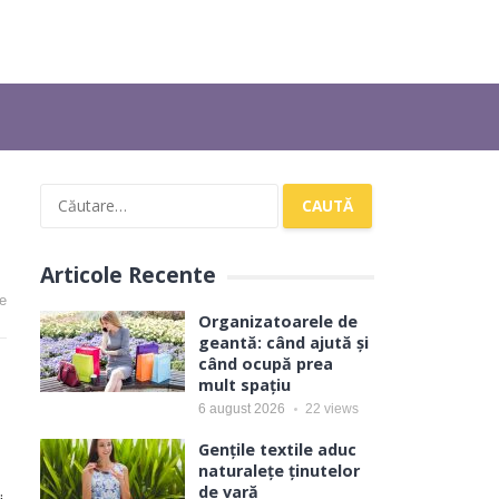
Caută
după:
Articole Recente
e
Organizatoarele de
geantă: când ajută și
când ocupă prea
mult spațiu
6 august 2026
22
views
Gențile textile aduc
naturalețe ținutelor
de vară