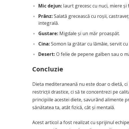
Mic dejun:
Iaurt grecesc cu nuci, miere și 
Prânz:
Salată grecească cu roșii, castraveți
integrală.
Gustare:
Migdale și un măr proaspăt.
Cina:
Somon la grătar cu lămâie, servit cu
Desert:
O felie de pepene galben sau o m
Concluzie
Dieta mediteraneană nu este doar o dietă, ci un
restricții drastice, ci să te concentrezi pe ca
principiile acestei diete, savurând alimente p
sănătatea ta, atât fizică, cât și mentală.
Acest articol a fost realizat cu sprijinul echip