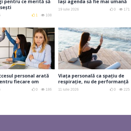
i pentru ce merită să
lași agenda să fie mai umană
sești
19 iulie 2026
0
171
6
1
108
ccesul personal arată
Viața personală ca spațiu de
pentru fiecare om
respirație, nu de performanță
6
0
186
11 iulie 2026
0
225