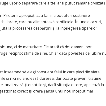
uge ușor o separare care altfel ar fi putut rămâne civilizată
r. Prietenii apropiați sau familia pot oferi susținere
chilibrate, care nu alimentează conflictele. În unele cazuri,
juta la procesarea despărțirii și la înțelegerea tiparelor
iciune, ci de maturitate. Ele arată că doi oameni pot
truge reciproc stima de sine. Chiar dacă povestea de iubire n
ect înseamnă să alegi conștient felul în care pleci din viața
rile și nici nu anulează durerea, dar poate preveni traume
e, analizează-ți emoțiile și, dacă situația o cere, apelează la
l gestionat corect îți oferă șansa unui nou început mai