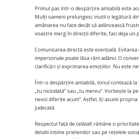
Primul pas într-o despărțire amiabilă este ac
Mulți oameni prelungesc inutil o legătură din
amânarea nu face decât să adâncească frustră
voastre merg în direcții diferite, faci deja u
Comunicarea directă este esențială. Evitarea d
impersonale poate lăsa răni adânci. O conversa
clarificări și exprimarea emoțiilor. Nu este nev
Într-o despărțire amiabilă, tonul contează la f
„tu niciodată” sau „tu mereu”. Vorbește la p
nevoi diferite acum”. Astfel, îți asumi propri
judecată.
Respectul față de celălalt rămâne o prioritate
detalii intime prietenilor sau pe rețelele soci