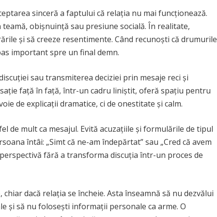
ceptarea sinceră a faptului că relația nu mai funcționează.
 teamă, obișnuință sau presiune socială. În realitate,
rile și să creeze resentimente. Când recunoști că drumurile
n pas important spre un final demn.
iscuției sau transmiterea deciziei prin mesaje reci și
ție față în față, într-un cadru liniștit, oferă spațiu pentru
oie de explicații dramatice, ci de onestitate și calm.
el de mult ca mesajul. Evită acuzațiile și formulările de tipul
ersoana întâi: „Simt că ne-am îndepărtat” sau „Cred că avem
a perspectivă fără a transforma discuția într-un proces de
, chiar dacă relația se încheie. Asta înseamnă să nu dezvălui
ale și să nu folosești informații personale ca arme. O