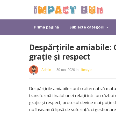
Prima pagină
Subiecte categorii
Despărțirile amiabile: 
grație și respect
Admin
— 30 mai 2026
in
Lifestyle
Despărțirile amiabile sunt o alternativă matură
transformă finalul unei relații într-un război
grație și respect, procesul devine mai puțin
nu înseamnă lipsă de suferință, ci gestionarea