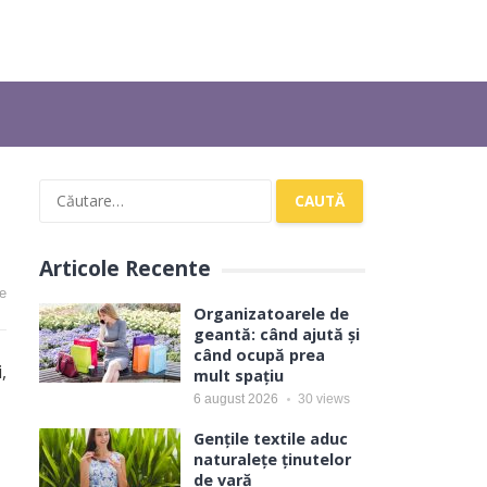
Caută
după:
Articole Recente
e
Organizatoarele de
geantă: când ajută și
când ocupă prea
,
mult spațiu
6 august 2026
30
views
ă
Gențile textile aduc
naturalețe ținutelor
de vară