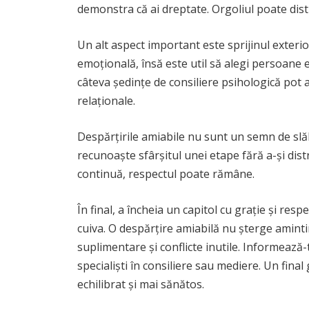
demonstra că ai dreptate. Orgoliul poate distr
Un alt aspect important este sprijinul exterio
emoțională, însă este util să alegi persoane e
câteva ședințe de consiliere psihologică pot a
relaționale.
Despărțirile amiabile nu sunt un semn de slăb
recunoaște sfârșitul unei etape fără a-și dis
continuă, respectul poate rămâne.
În final, a încheia un capitol cu grație și resp
cuiva. O despărțire amiabilă nu șterge aminti
suplimentare și conflicte inutile. Informează-t
specialiști în consiliere sau mediere. Un fina
echilibrat și mai sănătos.