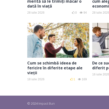
merită să le trimiți măcar o
cum aleg
dată în viață
economi
28 iulie 2026
0
94
28 iulie 202
Cum se schimbă ideea de
De ce su
fericire în diferite etape ale
diferit 
vieții
16 iulie 202
18 iulie 2026
1
169
© 2024
Impact Bun