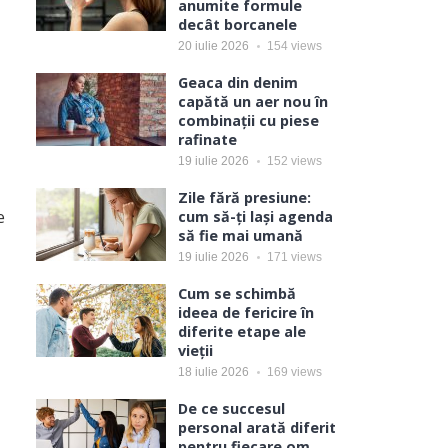
anumite formule
decât borcanele
20 iulie 2026
154
views
Geaca din denim
capătă un aer nou în
combinații cu piese
rafinate
19 iulie 2026
152
views
Zile fără presiune:
e
cum să-ți lași agenda
să fie mai umană
19 iulie 2026
171
views
Cum se schimbă
ideea de fericire în
diferite etape ale
vieții
18 iulie 2026
169
views
De ce succesul
personal arată diferit
pentru fiecare om