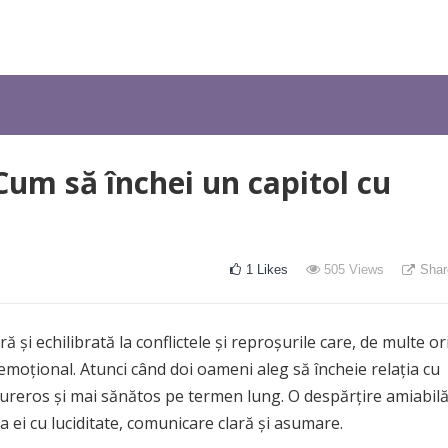
Cum să închei un capitol cu
1
Likes
505
Views
Shar
 și echilibrată la conflictele și reproșurile care, de multe ori
 emoțional. Atunci când doi oameni aleg să încheie relația cu
 dureros și mai sănătos pe termen lung. O despărțire amiabil
 ei cu luciditate, comunicare clară și asumare.