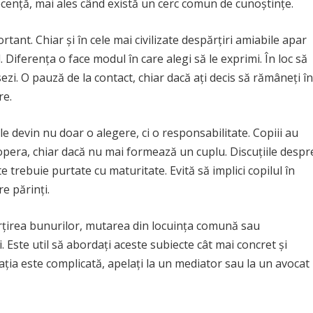
ecență, mai ales când există un cerc comun de cunoștințe.
tant. Chiar și în cele mai civilizate despărțiri amiabile apar
 Diferența o face modul în care alegi să le exprimi. În loc să
ezi. O pauză de la contact, chiar dacă ați decis să rămâneți în
re.
ile devin nu doar o alegere, ci o responsabilitate. Copiii au
coopera, chiar dacă nu mai formează un cuplu. Discuțiile despr
e trebuie purtate cu maturitate. Evită să implici copilul în
re părinți.
rțirea bunurilor, mutarea din locuința comună sau
 Este util să abordați aceste subiecte cât mai concret și
uația este complicată, apelați la un mediator sau la un avocat