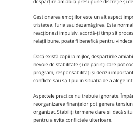
despărțire amiabilă presupune discreție și d
Gestionarea emoțiilor este un alt aspect impor
tristețea, furia sau dezamăgirea. Este normal.
reacționezi impulsiv, acordă-ți timp să proces
relații bune, poate fi benefică pentru vindeca
Dacă există copii la mijloc, despărțirile amiab
nevoie de stabilitate și de părinți care pot 
program, responsabilități și decizii important
conflicte sau să-l pui în situația de a alege înt
Aspectele practice nu trebuie ignorate. Împă
reorganizarea finanțelor pot genera tensiuni.
organizat. Stabiliți termene clare și, dacă sit
pentru a evita conflictele ulterioare.