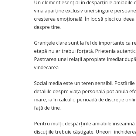
Un element esențial în despărțirile amiabile e
vina aparține exclusiv unei singure persoane. 
creșterea emoțională. În loc să pleci cu ideea c
despre tine.
Granițele clare sunt la fel de importante ca r
etapă nu ar trebui forțată. Prietenia autenti
Păstrarea unei relații apropiate imediat după
vindecarea.
Social media este un teren sensibil. Postăril
detaliile despre viața personală pot anula efo
mare, ia în calcul o perioadă de discreție onli
față de tine.
Pentru mulți, despărțirile amiabile înseamnă 
discuțiile trebuie câștigate. Uneori, închider