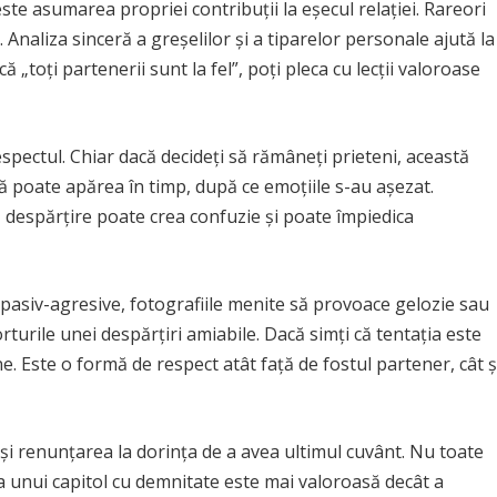
ste asumarea propriei contribuții la eșecul relației. Rareori
Analiza sinceră a greșelilor și a tiparelor personale ajută la
ă „toți partenerii sunt la fel”, poți pleca cu lecții valoroase
espectul. Chiar dacă decideți să rămâneți prieteni, această
că poate apărea în timp, după ce emoțiile s-au așezat.
 despărțire poate crea confuzie și poate împiedica
e pasiv-agresive, fotografiile menite să provoace gelozie sau
rturile unei despărțiri amiabile. Dacă simți că tentația este
ne. Este o formă de respect atât față de fostul partener, cât ș
și renunțarea la dorința de a avea ultimul cuvânt. Nu toate
ea unui capitol cu demnitate este mai valoroasă decât a