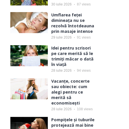
30 iulie 2026
87
views
Umflarea feței
dimineața nu se
rezolvă întotdeauna
prin masaje intense
29 iulie 2026
91
views
Idei pentru scrisori
pe care merită să le
trimiți măcar o dată
în viață
28 iulie 2026
94
views
Vacanțe, concerte
sau obiecte: cum
alegi pentru ce
merită să
economisești
28 iulie 2026
108
views
Pompițele și tuburile
protejează mai bine