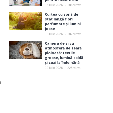
16 iulie 2026
186
views
Curtea cu zonă de
stat lângă flori
parfumate și lumini
joase
13 iulie 2026
187
views
Camera de zi cu
atmosferă de seară
ploioasă: textile
groase, lumină caldă
și ceai la îndemână
12 iulie 2026
225
views
i