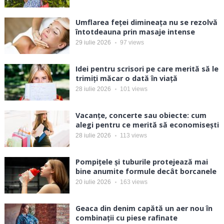
Umflarea feței dimineața nu se rezolvă
întotdeauna prin masaje intense
29 iulie 2026
97
views
Idei pentru scrisori pe care merită să le
trimiți măcar o dată în viață
28 iulie 2026
101
views
Vacanțe, concerte sau obiecte: cum
alegi pentru ce merită să economisești
28 iulie 2026
113
views
Pompițele și tuburile protejează mai
bine anumite formule decât borcanele
20 iulie 2026
163
views
Geaca din denim capătă un aer nou în
combinații cu piese rafinate