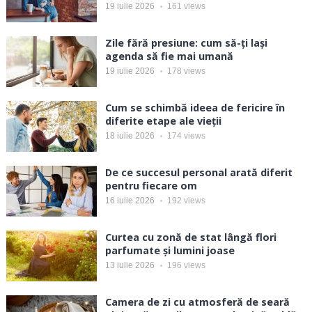
19 iulie 2026
161
views
Zile fără presiune: cum să-ți lași
agenda să fie mai umană
19 iulie 2026
178
views
Cum se schimbă ideea de fericire în
diferite etape ale vieții
18 iulie 2026
174
views
De ce succesul personal arată diferit
pentru fiecare om
16 iulie 2026
192
views
Curtea cu zonă de stat lângă flori
parfumate și lumini joase
13 iulie 2026
196
views
Camera de zi cu atmosferă de seară