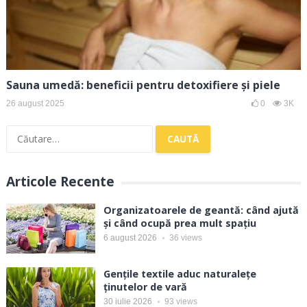
Sauna umedă: beneficii pentru detoxifiere și piele
26 august 2025
0
3K
Caută
după:
Articole Recente
Organizatoarele de geantă: când ajută
și când ocupă prea mult spațiu
6 august 2026
36
views
Gențile textile aduc naturalețe
ținutelor de vară
30 iulie 2026
93
views