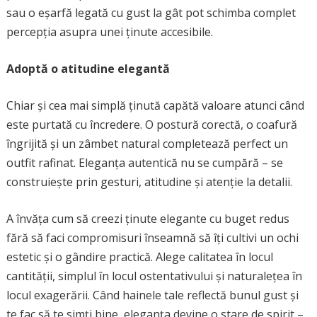
sau o eșarfă legată cu gust la gât pot schimba complet
percepția asupra unei ținute accesibile.
Adoptă o atitudine elegantă
Chiar și cea mai simplă ținută capătă valoare atunci când
este purtată cu încredere. O postură corectă, o coafură
îngrijită și un zâmbet natural completează perfect un
outfit rafinat. Eleganța autentică nu se cumpără – se
construiește prin gesturi, atitudine și atenție la detalii.
A învăța cum să creezi ținute elegante cu buget redus
fără să faci compromisuri înseamnă să îți cultivi un ochi
estetic și o gândire practică. Alege calitatea în locul
cantității, simplul în locul ostentativului și naturalețea în
locul exagerării. Când hainele tale reflectă bunul gust și
te fac să te simți bine, eleganța devine o stare de spirit –