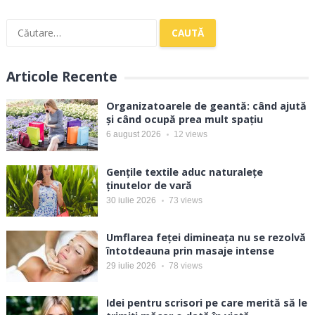
Caută
după:
Articole Recente
Organizatoarele de geantă: când ajută
și când ocupă prea mult spațiu
6 august 2026
12
views
Gențile textile aduc naturalețe
ținutelor de vară
30 iulie 2026
73
views
Umflarea feței dimineața nu se rezolvă
întotdeauna prin masaje intense
29 iulie 2026
78
views
Idei pentru scrisori pe care merită să le