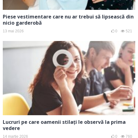
Piese vestimentare care nu ar trebui să lipsească din
nicio garderobă
13 mai 2026
0
521
Lucruri pe care oamenii stilați le observă la prima
vedere
14 martie 2026
0
760