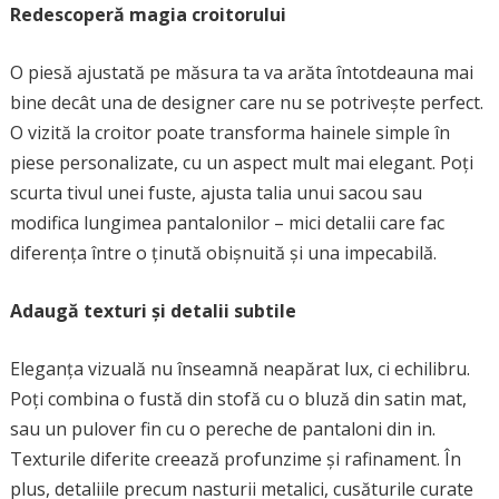
Redescoperă magia croitorului
O piesă ajustată pe măsura ta va arăta întotdeauna mai
bine decât una de designer care nu se potrivește perfect.
O vizită la croitor poate transforma hainele simple în
piese personalizate, cu un aspect mult mai elegant. Poți
scurta tivul unei fuste, ajusta talia unui sacou sau
modifica lungimea pantalonilor – mici detalii care fac
diferența între o ținută obișnuită și una impecabilă.
Adaugă texturi și detalii subtile
Eleganța vizuală nu înseamnă neapărat lux, ci echilibru.
Poți combina o fustă din stofă cu o bluză din satin mat,
sau un pulover fin cu o pereche de pantaloni din in.
Texturile diferite creează profunzime și rafinament. În
plus, detaliile precum nasturii metalici, cusăturile curate