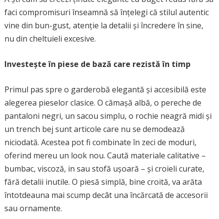
faci compromisuri înseamnă să înțelegi că stilul autentic
vine din bun-gust, atenție la detalii și încredere în sine,
nu din cheltuieli excesive.
Investește în piese de bază care rezistă în timp
Primul pas spre o garderobă elegantă și accesibilă este
alegerea pieselor clasice. O cămașă albă, o pereche de
pantaloni negri, un sacou simplu, o rochie neagră midi și
un trench bej sunt articole care nu se demodează
niciodată. Acestea pot fi combinate în zeci de moduri,
oferind mereu un look nou. Caută materiale calitative –
bumbac, viscoză, in sau stofă ușoară – și croieli curate,
fără detalii inutile. O piesă simplă, bine croită, va arăta
întotdeauna mai scump decât una încărcată de accesorii
sau ornamente.