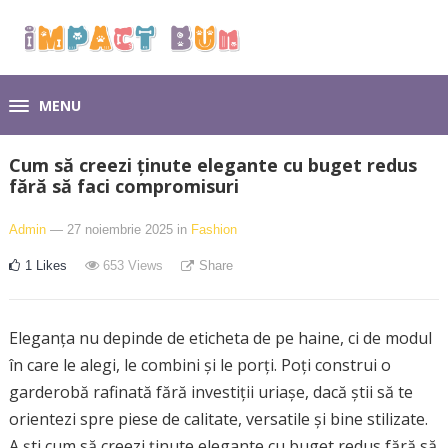
MENU
Cum să creezi ținute elegante cu buget redus
fără să faci compromisuri
Admin
— 27 noiembrie 2025
in
Fashion
1
Likes
653
Views
Share
Eleganța nu depinde de eticheta de pe haine, ci de modul
în care le alegi, le combini și le porți. Poți construi o
garderobă rafinată fără investiții uriașe, dacă știi să te
orientezi spre piese de calitate, versatile și bine stilizate.
A ști cum să creezi ținute elegante cu buget redus fără să