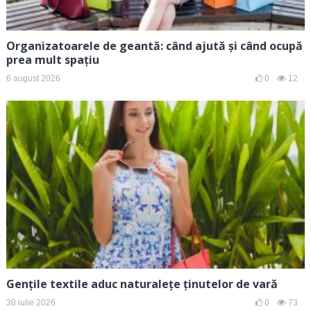
Organizatoarele de geantă: când ajută și când ocupă
prea mult spațiu
6 august 2026
0
12
Gențile textile aduc naturalețe ținutelor de vară
30 iulie 2026
0
73