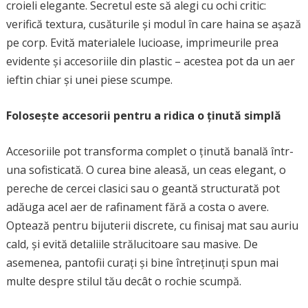
croieli elegante. Secretul este să alegi cu ochi critic:
verifică textura, cusăturile și modul în care haina se așază
pe corp. Evită materialele lucioase, imprimeurile prea
evidente și accesoriile din plastic – acestea pot da un aer
ieftin chiar și unei piese scumpe.
Folosește accesorii pentru a ridica o ținută simplă
Accesoriile pot transforma complet o ținută banală într-
una sofisticată. O curea bine aleasă, un ceas elegant, o
pereche de cercei clasici sau o geantă structurată pot
adăuga acel aer de rafinament fără a costa o avere.
Optează pentru bijuterii discrete, cu finisaj mat sau auriu
cald, și evită detaliile strălucitoare sau masive. De
asemenea, pantofii curați și bine întreținuți spun mai
multe despre stilul tău decât o rochie scumpă.