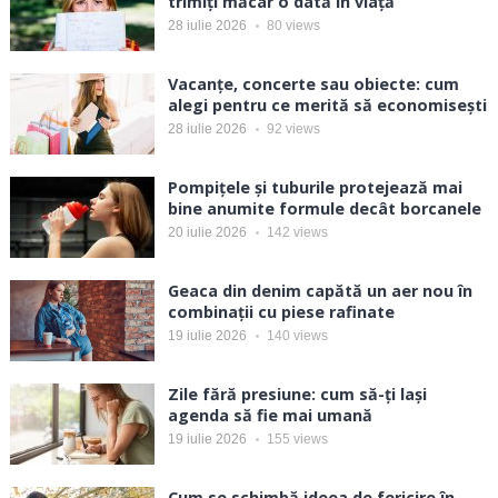
trimiți măcar o dată în viață
28 iulie 2026
80
views
Vacanțe, concerte sau obiecte: cum
alegi pentru ce merită să economisești
28 iulie 2026
92
views
Pompițele și tuburile protejează mai
bine anumite formule decât borcanele
20 iulie 2026
142
views
Geaca din denim capătă un aer nou în
combinații cu piese rafinate
19 iulie 2026
140
views
Zile fără presiune: cum să-ți lași
agenda să fie mai umană
19 iulie 2026
155
views
Cum se schimbă ideea de fericire în