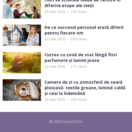
diferite etape ale vieții
18 iulie 2026
155
views
De ce succesul personal arată diferit
pentru fiecare om
16 iulie 2026
169
views
Curtea cu zonă de stat lângă flori
parfumate și lumini joase
13 iulie 2026
171
views
Camera de zi cu atmosferă de seară
ploioasă: textile groase, lumină caldă
și ceai la îndemână
12 iulie 2026
208
views
© 2024
Impact Bun