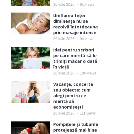
30 iulie 2026
91
views
Umflarea feței
dimineața nu se
rezolvă întotdeauna
prin masaje intense
29 iulie 2026
94
views
Idei pentru scrisori
pe care merită să le
trimiți măcar o dată
în viață
28 iulie 2026
100
views
Vacanțe, concerte
sau obiecte: cum
alegi pentru ce
merită să
economisești
28 iulie 2026
111
views
Pompițele și tuburile
protejează mai bine