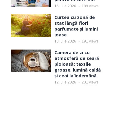
16 iulie 2026
189
views
Curtea cu zonă de
stat lângă flori
parfumate și lumini
joase
13 iulie 2026
191
views
Camera de zi cu
atmosferă de seară
ploioasă: textile
groase, lumină caldă
și ceai la îndemână
12 iulie 2026
231
views