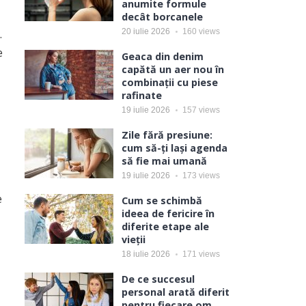
anumite formule
decât borcanele
.
20 iulie 2026
160
views
e
Geaca din denim
capătă un aer nou în
combinații cu piese
rafinate
19 iulie 2026
157
views
Zile fără presiune:
cum să-ți lași agenda
să fie mai umană
19 iulie 2026
173
views
e
Cum se schimbă
ideea de fericire în
diferite etape ale
vieții
18 iulie 2026
171
views
De ce succesul
personal arată diferit
pentru fiecare om