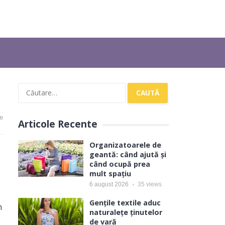
Caută
după:
e
Articole Recente
Organizatoarele de
geantă: când ajută și
când ocupă prea
mult spațiu
6 august 2026
35
views
Gențile textile aduc
m
naturalețe ținutelor
de vară