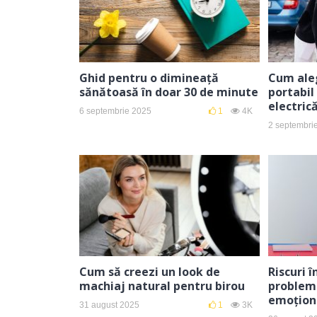
Ghid pentru o dimineață
Cum aleg
sănătoasă în doar 30 de minute
portabil
electric
6 septembrie 2025
1
4K
2 septembri
Cum să creezi un look de
Riscuri 
machiaj natural pentru birou
problem
emoționa
31 august 2025
1
3K