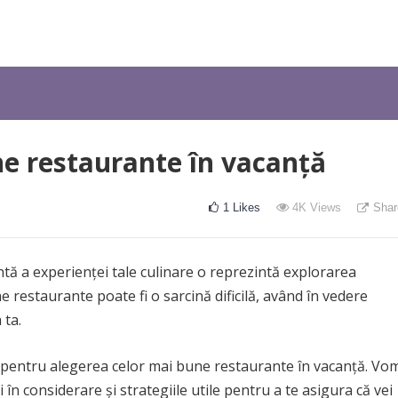
ne restaurante în vacanță
1
Likes
4K
Views
Shar
ntă a experienței tale culinare o reprezintă explorarea
 restaurante poate fi o sarcină dificilă, având în vedere
 ta.
et pentru alegerea celor mai bune restaurante în vacanță. Vo
ei în considerare și strategiile utile pentru a te asigura că vei