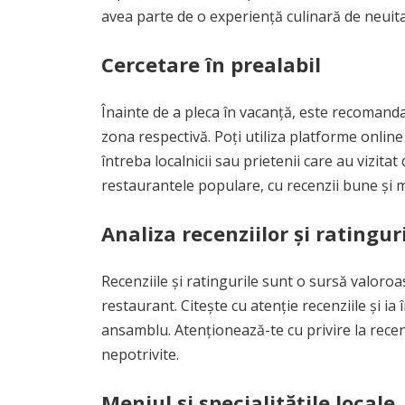
avea parte de o experiență culinară de neuitat
Cercetare în prealabil
Înainte de a pleca în vacanță, este recomanda
zona respectivă. Poți utiliza platforme online 
întreba localnicii sau prietenii care au vizitat
restaurantele populare, cu recenzii bune și 
Analiza recenziilor și ratingur
Recenziile și ratingurile sunt o sursă valoroa
restaurant. Citește cu atenție recenziile și i
ansamblu. Atenționează-te cu privire la recen
nepotrivite.
Meniul și specialitățile locale