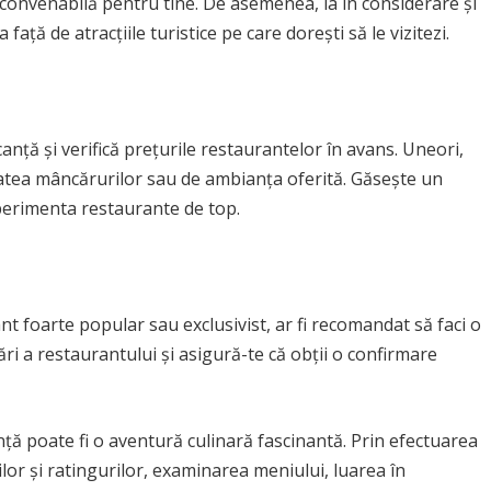
ă convenabilă pentru tine. De asemenea, ia în considerare și
ță de atracțiile turistice pe care dorești să le vizitezi.
nță și verifică prețurile restaurantelor în avans. Uneori,
alitatea mâncărurilor sau de ambianța oferită. Găsește un
xperimenta restaurante de top.
ant foarte popular sau exclusivist, ar fi recomandat să faci o
ări a restaurantului și asigură-te că obții o confirmare
ță poate fi o aventură culinară fascinantă. Prin efectuarea
ilor și ratingurilor, examinarea meniului, luarea în