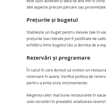
este ușor accesibil și dacă se află într-o zon
alte aspecte precum parcare sau proximitatea fa
Prețurile și bugetul
Stabilește un buget pentru mesele tale în vaca
prețurile mai ridicate pot fi justificate de c
echilibru între bugetul tău și dorința de a e
Rezervări și programare
În cazul în care dorești să vizitezi un restaur
rezervare în avans. Verifică politica de rezerv
pentru a evita orice inconveniențe.
Alegerea celor mai bune restaurante în vacan
unei cercetări în prealabil, analizarea recenzi