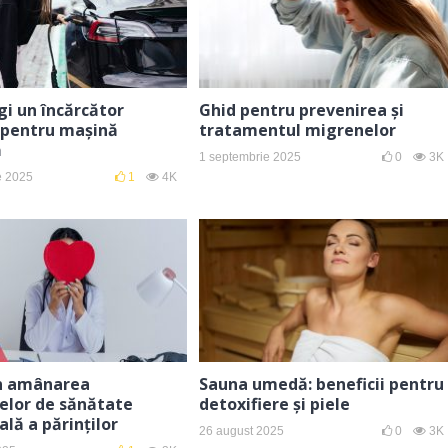
i un încărcător
Ghid pentru prevenirea și
 pentru mașină
tratamentul migrenelor
ă
1 septembrie 2025
0
3K
e 2025
1
4K
în amânarea
Sauna umedă: beneficii pentru
elor de sănătate
detoxifiere și piele
lă a părinților
26 august 2025
0
3K