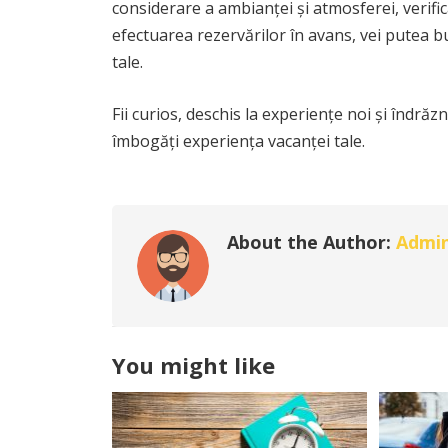
considerare a ambianței și atmosferei, verifica
efectuarea rezervărilor în avans, vei putea b
tale.
Fii curios, deschis la experiențe noi și îndrăz
îmbogăți experiența vacanței tale.
About the Author:
Admi
You might like