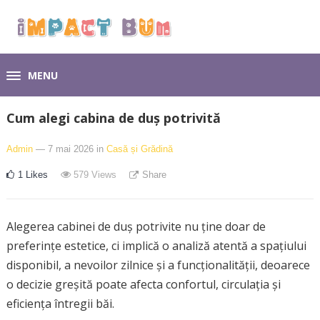
MENU
Cum alegi cabina de duș potrivită
Admin
— 7 mai 2026
in
Casă și Grădină
1
Likes
579
Views
Share
Alegerea cabinei de duș potrivite nu ține doar de
preferințe estetice, ci implică o analiză atentă a spațiului
disponibil, a nevoilor zilnice și a funcționalității, deoarece
o decizie greșită poate afecta confortul, circulația și
eficiența întregii băi.