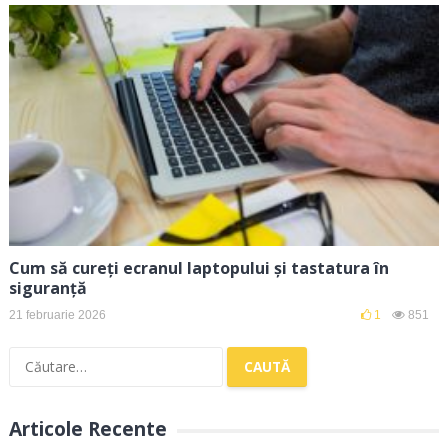
Cum să cureți ecranul laptopului și tastatura în
siguranță
21 februarie 2026
1
851
Caută
după:
Articole Recente