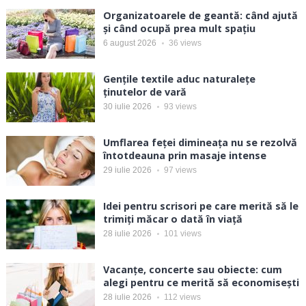
Organizatoarele de geantă: când ajută
și când ocupă prea mult spațiu
6 august 2026
36
views
Gențile textile aduc naturalețe
ținutelor de vară
30 iulie 2026
93
views
Umflarea feței dimineața nu se rezolvă
întotdeauna prin masaje intense
29 iulie 2026
97
views
Idei pentru scrisori pe care merită să le
trimiți măcar o dată în viață
28 iulie 2026
101
views
Vacanțe, concerte sau obiecte: cum
alegi pentru ce merită să economisești
28 iulie 2026
112
views