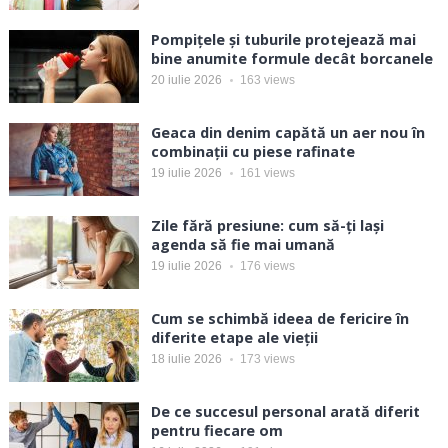
Pompițele și tuburile protejează mai
bine anumite formule decât borcanele
20 iulie 2026
163
views
Geaca din denim capătă un aer nou în
combinații cu piese rafinate
19 iulie 2026
161
views
Zile fără presiune: cum să-ți lași
agenda să fie mai umană
19 iulie 2026
176
views
Cum se schimbă ideea de fericire în
diferite etape ale vieții
18 iulie 2026
173
views
De ce succesul personal arată diferit
pentru fiecare om