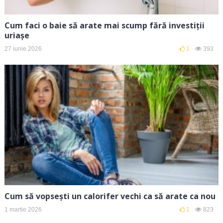
Cum faci o baie să arate mai scump fără investiții
uriașe
27 iunie 2026
1
393
Cum să vopsești un calorifer vechi ca să arate ca nou
1 martie 2026
1
823