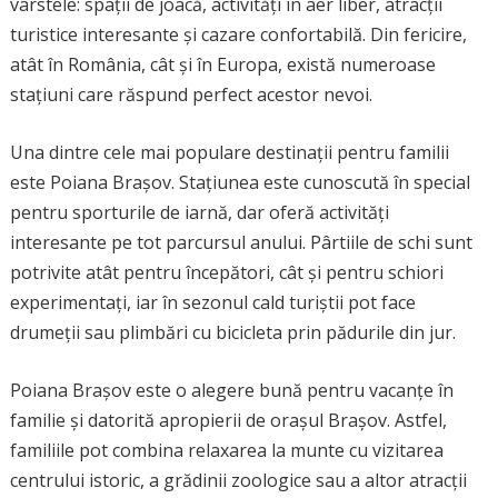
vârstele: spații de joacă, activități în aer liber, atracții
turistice interesante și cazare confortabilă. Din fericire,
atât în România, cât și în Europa, există numeroase
stațiuni care răspund perfect acestor nevoi.
Una dintre cele mai populare destinații pentru familii
este Poiana Brașov. Stațiunea este cunoscută în special
pentru sporturile de iarnă, dar oferă activități
interesante pe tot parcursul anului. Pârtiile de schi sunt
potrivite atât pentru începători, cât și pentru schiori
experimentați, iar în sezonul cald turiștii pot face
drumeții sau plimbări cu bicicleta prin pădurile din jur.
Poiana Brașov este o alegere bună pentru vacanțe în
familie și datorită apropierii de orașul Brașov. Astfel,
familiile pot combina relaxarea la munte cu vizitarea
centrului istoric, a grădinii zoologice sau a altor atracții