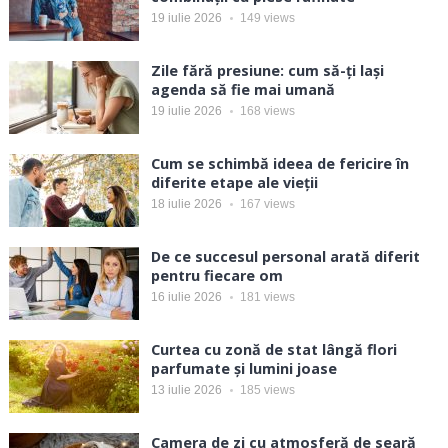
19 iulie 2026
149
views
Zile fără presiune: cum să-ți lași
agenda să fie mai umană
19 iulie 2026
168
views
Cum se schimbă ideea de fericire în
diferite etape ale vieții
18 iulie 2026
167
views
De ce succesul personal arată diferit
pentru fiecare om
16 iulie 2026
181
views
Curtea cu zonă de stat lângă flori
parfumate și lumini joase
13 iulie 2026
185
views
Camera de zi cu atmosferă de seară