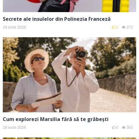
Secrete ale insulelor din Polinezia Franceză
19 iunie 2026
1
372
Cum explorezi Marsilia fără să te grăbești
18 iunie 2026
0
362