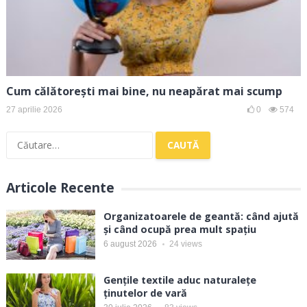
Cum călătorești mai bine, nu neapărat mai scump
27 aprilie 2026
0
574
Caută
după:
Articole Recente
Organizatoarele de geantă: când ajută
și când ocupă prea mult spațiu
6 august 2026
24
views
Gențile textile aduc naturalețe
ținutelor de vară