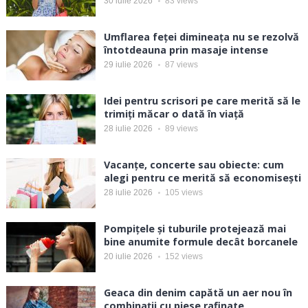
30 iulie 2026
83
views
Umflarea feței dimineața nu se rezolvă
întotdeauna prin masaje intense
29 iulie 2026
87
views
Idei pentru scrisori pe care merită să le
trimiți măcar o dată în viață
28 iulie 2026
89
views
Vacanțe, concerte sau obiecte: cum
alegi pentru ce merită să economisești
28 iulie 2026
105
views
Pompițele și tuburile protejează mai
bine anumite formule decât borcanele
20 iulie 2026
152
views
Geaca din denim capătă un aer nou în
combinații cu piese rafinate