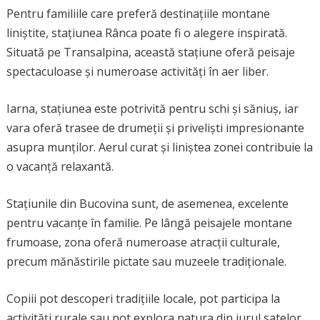
Pentru familiile care preferă destinațiile montane
liniștite, stațiunea Rânca poate fi o alegere inspirată.
Situată pe Transalpina, această stațiune oferă peisaje
spectaculoase și numeroase activități în aer liber.
Iarna, stațiunea este potrivită pentru schi și săniuș, iar
vara oferă trasee de drumeții și priveliști impresionante
asupra munților. Aerul curat și liniștea zonei contribuie la
o vacanță relaxantă.
Stațiunile din Bucovina sunt, de asemenea, excelente
pentru vacanțe în familie. Pe lângă peisajele montane
frumoase, zona oferă numeroase atracții culturale,
precum mănăstirile pictate sau muzeele tradiționale.
Copiii pot descoperi tradițiile locale, pot participa la
activități rurale sau pot explora natura din jurul satelor