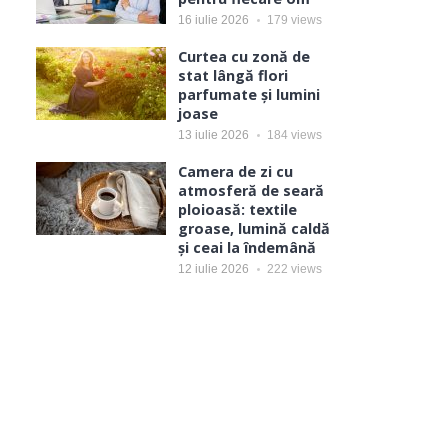
16 iulie 2026
179
views
Curtea cu zonă de
stat lângă flori
parfumate și lumini
joase
13 iulie 2026
184
views
Camera de zi cu
atmosferă de seară
ploioasă: textile
groase, lumină caldă
și ceai la îndemână
12 iulie 2026
222
views