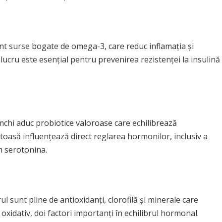
nt surse bogate de omega-3, care reduc inflamația și
 lucru este esențial pentru prevenirea rezistenței la insulină
imchi aduc probiotice valoroase care echilibrează
ătoasă influențează direct reglarea hormonilor, inclusiv a
um serotonina.
l sunt pline de antioxidanți, clorofilă și minerale care
 oxidativ, doi factori importanți în echilibrul hormonal.