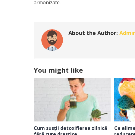
armonizate.
About the Author:
Admi
You might like
Cum susții detoxifierea zilnică
Ce alime
fără cure drastice
reducere