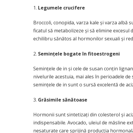
Legumele crucifere
Broccoli, conopida, varza kale și varza albă 
ficatul să metabolizeze și să elimine excesul
echilibru sănătos al hormonilor sexuali și red
Semințele bogate în fitoestrogeni
Semințele de in și cele de susan conțin lignan
nivelurile acestuia, mai ales în perioadele d
semințele de in sunt o sursă excelentă de aci
Grăsimile sănătoase
Hormonii sunt sintetizați din colesterol și aci
indispensabile. Avocado, uleiul de măsline ex
nesaturate care sprijină producția hormonală 