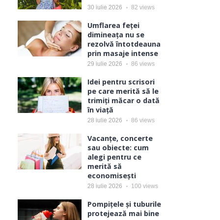
30 iulie 2026
82
views
Umflarea feței
dimineața nu se
rezolvă întotdeauna
prin masaje intense
29 iulie 2026
86
views
Idei pentru scrisori
pe care merită să le
trimiți măcar o dată
în viață
28 iulie 2026
86
views
Vacanțe, concerte
sau obiecte: cum
alegi pentru ce
merită să
economisești
28 iulie 2026
100
views
Pompițele și tuburile
protejează mai bine