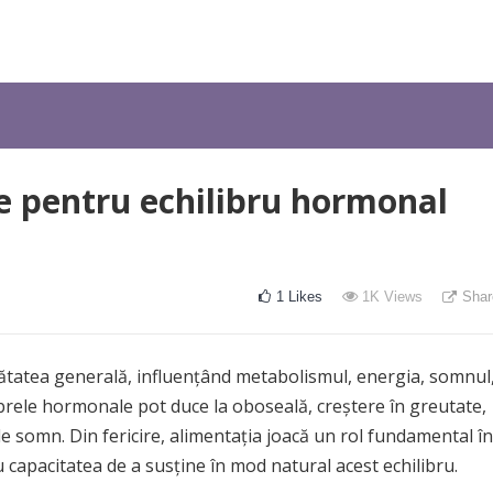
e pentru echilibru hormonal
1
Likes
1K
Views
Shar
ătatea generală, influențând metabolismul, energia, somnul
ibrele hormonale pot duce la oboseală, creștere în greutate,
e somn. Din fericire, alimentația joacă un rol fundamental în
capacitatea de a susține în mod natural acest echilibru.