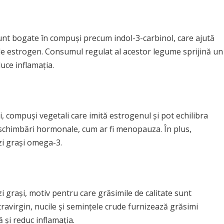
sunt bogate în compuși precum indol-3-carbinol, care ajută
 de estrogen. Consumul regulat al acestor legume sprijină un
uce inflamația.
i, compuși vegetali care imită estrogenul și pot echilibra
e schimbări hormonale, cum ar fi menopauza. În plus,
zi grași omega-3.
zi grași, motiv pentru care grăsimile de calitate sunt
travirgin, nucile și semințele crude furnizează grăsimi
și reduc inflamația.