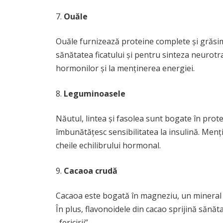
Ouăle
Ouăle furnizează proteine complete și grăsim
sănătatea ficatului și pentru sinteza neurotr
hormonilor și la menținerea energiei.
Leguminoasele
Năutul, lintea și fasolea sunt bogate în protei
îmbunătățesc sensibilitatea la insulină. Menț
cheile echilibrului hormonal.
Cacaoa crudă
Cacaoa este bogată în magneziu, un mineral e
În plus, flavonoidele din cacao sprijină sănă
„fericirii”.