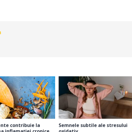
n
nte contribuie la
Semnele subtile ale stresului
a inflamației cronice
oxidativ