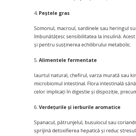
Peștele gras
Somonul, macroul, sardinele sau heringul su
îmbunătățesc sensibilitatea la insulină. Acest
și pentru susținerea echilibrului metabolic.
Alimentele fermentate
Iaurtul natural, chefirul, varza murată sau k
microbiomul intestinal. Flora intestinală săn
celor implicați în digestie și dispoziție, prec
Verdețurile și ierburile aromatice
Spanacul, pătrunjelul, busuiocul sau coriandru
sprijină detoxifierea hepatică și reduc stresul