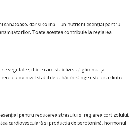
i sănătoase, dar și colină – un nutrient esențial pentru
ansmițătorilor. Toate acestea contribuie la reglarea
ne vegetale și fibre care stabilizează glicemia și
inerea unui nivel stabil de zahăr în sânge este una dintre
sențial pentru reducerea stresului și reglarea cortizolului.
tatea cardiovasculară și producția de serotonină, hormonul