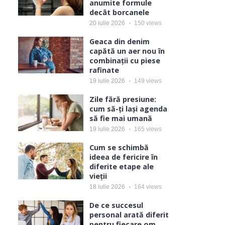
anumite formule
decât borcanele
20 iulie 2026
150
views
Geaca din denim
capătă un aer nou în
combinații cu piese
rafinate
19 iulie 2026
149
views
Zile fără presiune:
cum să-ți lași agenda
să fie mai umană
19 iulie 2026
165
views
Cum se schimbă
ideea de fericire în
diferite etape ale
vieții
18 iulie 2026
164
views
De ce succesul
personal arată diferit
pentru fiecare om