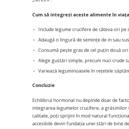
Cum să integrezi aceste alimente în viața 
Include legume crucifere de câteva ori pe 
Adaugă o lingură de semințe de in sau susa
Consumă pește gras de cel puțin două or
Alege gustări simple, precum nuci crude sa
Variează leguminoasele în rețetele săptăm
Concluzie
Echilibrul hormonal nu depinde doar de factori 
integrarea legumelor crucifere, a grăsimilor
calitate, poți sprijini în mod natural funcțio
accesibile devin fundația unei stări de bine 