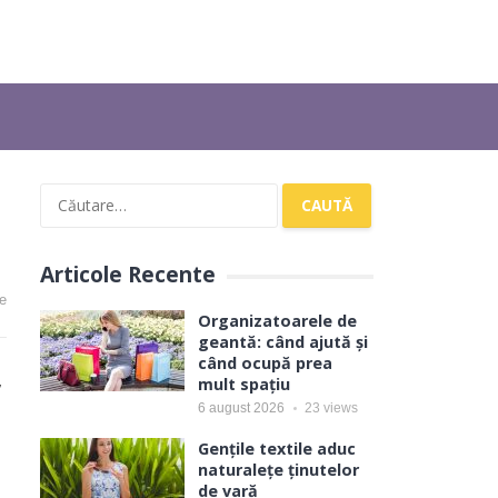
Caută
după:
Articole Recente
e
Organizatoarele de
geantă: când ajută și
când ocupă prea
,
mult spațiu
6 august 2026
23
views
Gențile textile aduc
naturalețe ținutelor
de vară