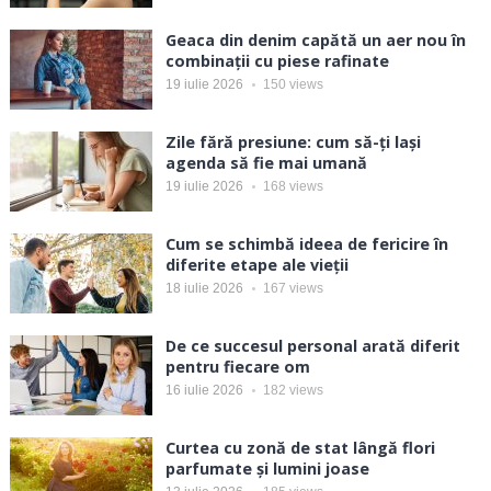
Geaca din denim capătă un aer nou în
combinații cu piese rafinate
19 iulie 2026
150
views
Zile fără presiune: cum să-ți lași
agenda să fie mai umană
19 iulie 2026
168
views
Cum se schimbă ideea de fericire în
diferite etape ale vieții
18 iulie 2026
167
views
De ce succesul personal arată diferit
pentru fiecare om
16 iulie 2026
182
views
Curtea cu zonă de stat lângă flori
parfumate și lumini joase