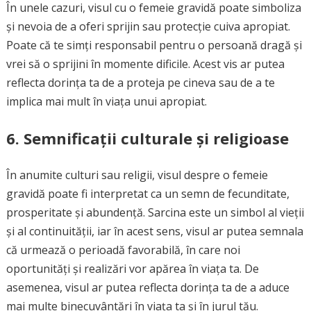
În unele cazuri, visul cu o femeie gravidă poate simboliza
și nevoia de a oferi sprijin sau protecție cuiva apropiat.
Poate că te simți responsabil pentru o persoană dragă și
vrei să o sprijini în momente dificile. Acest vis ar putea
reflecta dorința ta de a proteja pe cineva sau de a te
implica mai mult în viața unui apropiat.
6.
Semnificații culturale și religioase
În anumite culturi sau religii, visul despre o femeie
gravidă poate fi interpretat ca un semn de fecunditate,
prosperitate și abundență. Sarcina este un simbol al vieții
și al continuității, iar în acest sens, visul ar putea semnala
că urmează o perioadă favorabilă, în care noi
oportunități și realizări vor apărea în viața ta. De
asemenea, visul ar putea reflecta dorința ta de a aduce
mai multe binecuvântări în viața ta și în jurul tău.