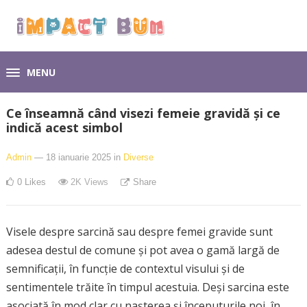
MENU
Ce înseamnă când visezi femeie gravidă și ce
indică acest simbol
Admin
— 18 ianuarie 2025
in
Diverse
0
Likes
2K
Views
Share
Visele despre sarcină sau despre femei gravide sunt
adesea destul de comune și pot avea o gamă largă de
semnificații, în funcție de contextul visului și de
sentimentele trăite în timpul acestuia. Deși sarcina este
asociată în mod clar cu nașterea și începuturile noi, în