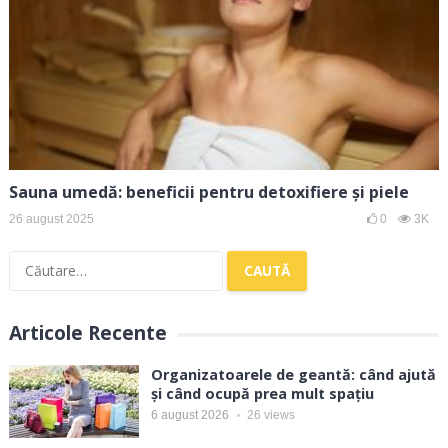
Sauna umedă: beneficii pentru detoxifiere și piele
26 august 2025
0
3K
Caută
după:
Articole Recente
Organizatoarele de geantă: când ajută
și când ocupă prea mult spațiu
6 august 2026
26
views