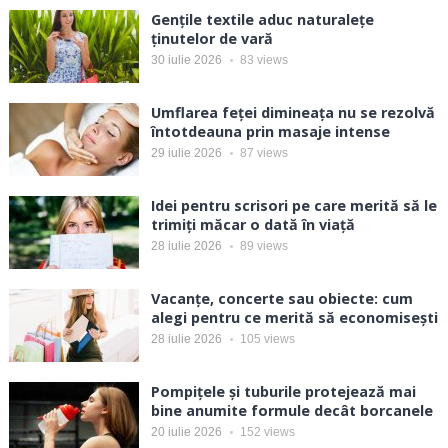
Gențile textile aduc naturalețe
ținutelor de vară
30 iulie 2026
83
views
Umflarea feței dimineața nu se rezolvă
întotdeauna prin masaje intense
29 iulie 2026
87
views
Idei pentru scrisori pe care merită să le
trimiți măcar o dată în viață
28 iulie 2026
89
views
Vacanțe, concerte sau obiecte: cum
alegi pentru ce merită să economisești
28 iulie 2026
105
views
Pompițele și tuburile protejează mai
bine anumite formule decât borcanele
20 iulie 2026
152
views