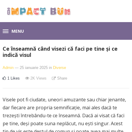
MENU
Ce înseamnă când visezi că faci pe tine și ce
indică visul
Admin
— 25 ianuarie 2025
in
Diverse
1
Likes
2K
Views
Share
Visele pot fi ciudate, uneori amuzante sau chiar jenante,
dar fiecare are propria semnificație, mai ales dacă te
trezești întrebându-te ce înseamnă. Dacă ai visat că faci
pe tine, deși poate suna neplăcut, nu ești singur. Acest
tip de vis este destul de comun și poate avea mai multe