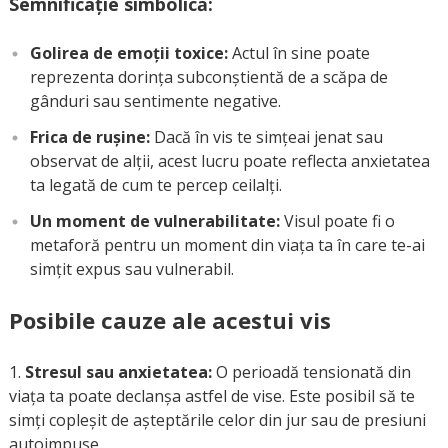
Semnificație simbolică:
Golirea de emoții toxice:
Actul în sine poate
reprezenta dorința subconștientă de a scăpa de
gânduri sau sentimente negative.
Frica de rușine:
Dacă în vis te simțeai jenat sau
observat de alții, acest lucru poate reflecta anxietatea
ta legată de cum te percep ceilalți.
Un moment de vulnerabilitate:
Visul poate fi o
metaforă pentru un moment din viața ta în care te-ai
simțit expus sau vulnerabil.
Posibile cauze ale acestui vis
Stresul sau anxietatea:
O perioadă tensionată din
viața ta poate declanșa astfel de vise. Este posibil să te
simți copleșit de așteptările celor din jur sau de presiuni
autoimpuse.