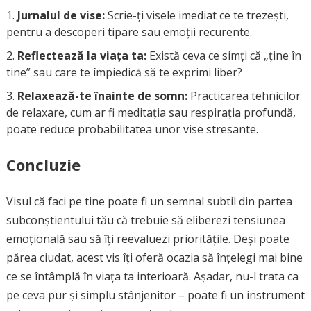
Jurnalul de vise:
Scrie-ți visele imediat ce te trezești,
pentru a descoperi tipare sau emoții recurente.
Reflectează la viața ta:
Există ceva ce simți că „ține în
tine” sau care te împiedică să te exprimi liber?
Relaxează-te înainte de somn:
Practicarea tehnicilor
de relaxare, cum ar fi meditația sau respirația profundă,
poate reduce probabilitatea unor vise stresante.
Concluzie
Visul că faci pe tine poate fi un semnal subtil din partea
subconștientului tău că trebuie să eliberezi tensiunea
emoțională sau să îți reevaluezi prioritățile. Deși poate
părea ciudat, acest vis îți oferă ocazia să înțelegi mai bine
ce se întâmplă în viața ta interioară. Așadar, nu-l trata ca
pe ceva pur și simplu stânjenitor – poate fi un instrument