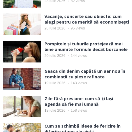
28 iulie 2026
82
views
Vacanțe, concerte sau obiecte: cum
alegi pentru ce merită să economisești
28 iulie 2026
95
views
Pompițele și tuburile protejează mai
bine anumite formule decât borcanele
20 iulie 2026
144
views
Geaca din denim capătă un aer nou în
combinații cu piese rafinate
19 iulie 2026
143
views
Zile fără presiune: cum să-ți lași
agenda să fie mai umană
19 iulie 2026
158
views
Cum se schimbă ideea de fericire în
diferite etape ale vieții