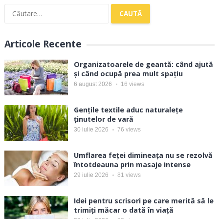
Caută
după:
Articole Recente
Organizatoarele de geantă: când ajută
și când ocupă prea mult spațiu
6 august 2026
16
views
Gențile textile aduc naturalețe
ținutelor de vară
30 iulie 2026
76
views
Umflarea feței dimineața nu se rezolvă
întotdeauna prin masaje intense
29 iulie 2026
81
views
Idei pentru scrisori pe care merită să le
trimiți măcar o dată în viață