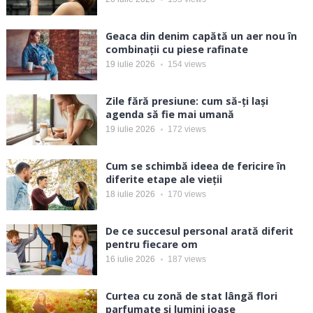
Geaca din denim capătă un aer nou în
combinații cu piese rafinate
19 iulie 2026
154
views
Zile fără presiune: cum să-ți lași
agenda să fie mai umană
19 iulie 2026
172
views
Cum se schimbă ideea de fericire în
diferite etape ale vieții
18 iulie 2026
170
views
De ce succesul personal arată diferit
pentru fiecare om
16 iulie 2026
187
views
Curtea cu zonă de stat lângă flori
parfumate și lumini joase