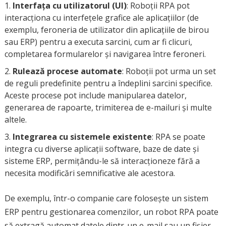
Interfața cu utilizatorul (UI)
: Roboții RPA pot
interacționa cu interfețele grafice ale aplicațiilor (de
exemplu, feroneria de utilizator din aplicațiile de birou
sau ERP) pentru a executa sarcini, cum ar fi clicuri,
completarea formularelor și navigarea între feroneri.
Rulează procese automate
: Roboții pot urma un set
de reguli predefinite pentru a îndeplini sarcini specifice.
Aceste procese pot include manipularea datelor,
generarea de rapoarte, trimiterea de e-mailuri și multe
altele.
Integrarea cu sistemele existente
: RPA se poate
integra cu diverse aplicații software, baze de date și
sisteme ERP, permițându-le să interacționeze fără a
necesita modificări semnificative ale acestora.
De exemplu, într-o companie care folosește un sistem
ERP pentru gestionarea comenzilor, un robot RPA poate
să extragă automat datele dintr-un e-mail sau un fișier