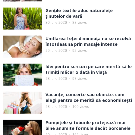
Gențile textile aduc naturalețe
ținutelor de vară
30 iulie 2026
88
views
Umflarea feței dimineața nu se rezolvă
întotdeauna prin masaje intense
29 iulie 2026
92
views
Idei pentru scrisori pe care merită să le
trimiți măcar o dată în viață
28 iulie 2026
97
views
Vacanțe, concerte sau obiecte: cum
alegi pentru ce merită să economisești
28 iulie 2026
109
views
Pompițele și tuburile protejează mai
bine anumite formule decât borcanele
20 iulie 2026
155
views