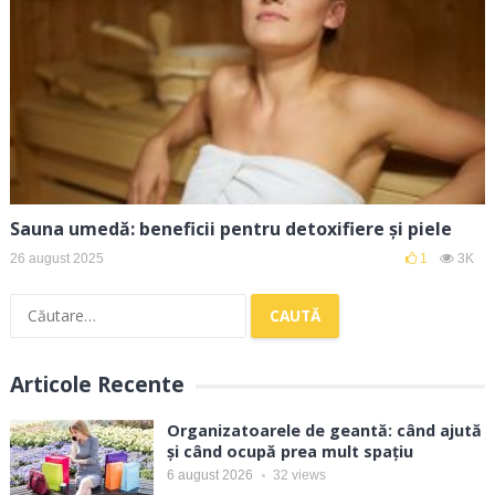
Sauna umedă: beneficii pentru detoxifiere și piele
26 august 2025
1
3K
Caută
după:
Articole Recente
Organizatoarele de geantă: când ajută
și când ocupă prea mult spațiu
6 august 2026
32
views