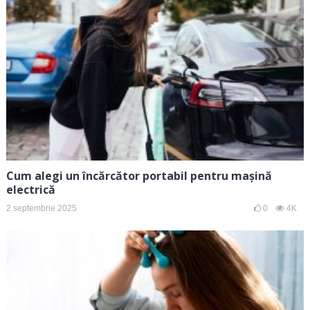
Cum alegi un încărcător portabil pentru mașină
electrică
2 septembrie 2025
0
4K