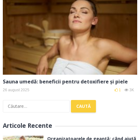
Sauna umedă: beneficii pentru detoxifiere și piele
26 august 2025
1
3K
Caută
după:
Articole Recente
Organizatoarele de geantă: când ajută