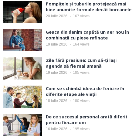
Pompițele și tuburile protejează mai
bine anumite formule decât borcanele
20 iulie 2026
167
views
Geaca din denim capătă un aer nou în
combinații cu piese rafinate
19 iulie 2026
164
views
Zile fără presiune: cum să-ți lași
agenda să fie mai umană
19 iulie 2026
185
views
Cum se schimbă ideea de fericire în
diferite etape ale vieții
18 iulie 2026
180
views
De ce succesul personal arată diferit
pentru fiecare om
16 iulie 2026
195
views