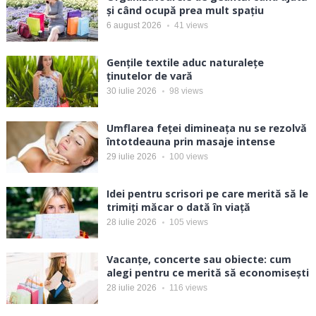
și când ocupă prea mult spațiu
6 august 2026
41
views
Gențile textile aduc naturalețe
ținutelor de vară
30 iulie 2026
98
views
Umflarea feței dimineața nu se rezolvă
întotdeauna prin masaje intense
29 iulie 2026
100
views
Idei pentru scrisori pe care merită să le
trimiți măcar o dată în viață
28 iulie 2026
105
views
Vacanțe, concerte sau obiecte: cum
alegi pentru ce merită să economisești
28 iulie 2026
116
views