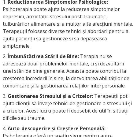
Reductionarea Simptomelor Psihologice:
Psihoterapia poate ajuta la reducerea simptomelor
depresiei, anxietății, stresului post-traumatic,
tulburărilor alimentare și a multor alte afecțiuni mentale.
Terapeuții folosesc diverse tehnici și abordări pentru a
ajuta pacienții să gestioneze și să depășească
simptomele.
Îmbunătățirea Stării de Bine:
Terapia nu se
adresează doar problemelor mentale, ci și dezvoltării
unei stări de bine generale. Aceasta poate contribui la
creșterea încrederii în sine, la dezvoltarea abilităților de
comunicare și la gestionarea relațiilor interpersonale.
Gestionarea Stresului și a Crizelor:
Terapeuții pot
ajuta clienții să învețe tehnici de gestionare a stresului și
a crizelor. Acest lucru poate fi deosebit de util în situații
dificile sau traume.
Auto-descoperire și Creștere Personală:
Psihoterapia oferă un spațiu sigur pentru auto-