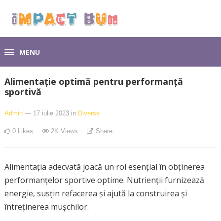
MENU
Alimentație optimă pentru performanță
sportivă
Admin
— 17 iulie 2023
in
Diverse
0
Likes
2K
Views
Share
Alimentația adecvată joacă un rol esențial în obținerea
performanțelor sportive optime. Nutrienții furnizează
energie, susțin refacerea și ajută la construirea și
întreținerea mușchilor.