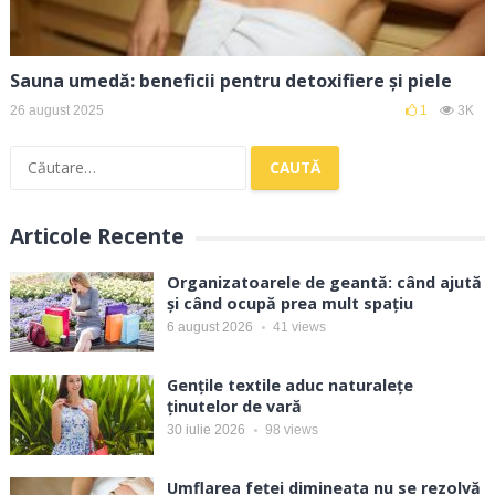
Sauna umedă: beneficii pentru detoxifiere și piele
26 august 2025
1
3K
Caută
după:
Articole Recente
Organizatoarele de geantă: când ajută
și când ocupă prea mult spațiu
6 august 2026
41
views
Gențile textile aduc naturalețe
ținutelor de vară
30 iulie 2026
98
views
Umflarea feței dimineața nu se rezolvă