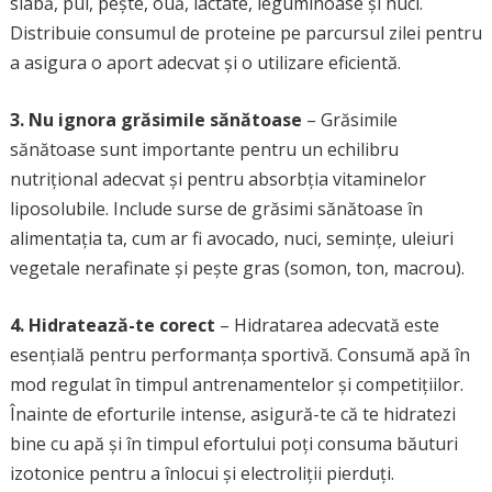
slabă, pui, pește, ouă, lactate, leguminoase și nuci.
Distribuie consumul de proteine pe parcursul zilei pentru
a asigura o aport adecvat și o utilizare eficientă.
3. Nu ignora grăsimile sănătoase
– Grăsimile
sănătoase sunt importante pentru un echilibru
nutrițional adecvat și pentru absorbția vitaminelor
liposolubile. Include surse de grăsimi sănătoase în
alimentația ta, cum ar fi avocado, nuci, semințe, uleiuri
vegetale nerafinate și pește gras (somon, ton, macrou).
4. Hidratează-te corect
– Hidratarea adecvată este
esențială pentru performanța sportivă. Consumă apă în
mod regulat în timpul antrenamentelor și competițiilor.
Înainte de eforturile intense, asigură-te că te hidratezi
bine cu apă și în timpul efortului poți consuma băuturi
izotonice pentru a înlocui și electroliții pierduți.