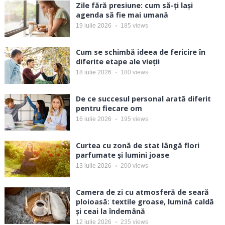
Zile fără presiune: cum să-ți lași
agenda să fie mai umană
19 iulie 2026
185
views
Cum se schimbă ideea de fericire în
diferite etape ale vieții
18 iulie 2026
180
views
De ce succesul personal arată diferit
pentru fiecare om
16 iulie 2026
195
views
Curtea cu zonă de stat lângă flori
parfumate și lumini joase
13 iulie 2026
200
views
Camera de zi cu atmosferă de seară
ploioasă: textile groase, lumină caldă
și ceai la îndemână
12 iulie 2026
235
views