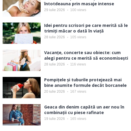
întotdeauna prin masaje intense
29 iulie 2026
100
views
Idei pentru scrisori pe care merită să le
trimiți măcar o dată în viață
28 iulie 2026
105
views
Vacanțe, concerte sau obiecte: cum
alegi pentru ce merită să economisești
28 iulie 2026
116
views
Pompițele și tuburile protejează mai
bine anumite formule decât borcanele
20 iulie 2026
167
views
Geaca din denim capătă un aer nou în
combinații cu piese rafinate
19 iulie 2026
165
views