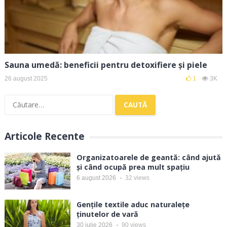
Sauna umedă: beneficii pentru detoxifiere și piele
26 august 2025
1
3K
Caută
după:
Articole Recente
Organizatoarele de geantă: când ajută
și când ocupă prea mult spațiu
6 august 2026
32
views
Gențile textile aduc naturalețe
ținutelor de vară
30 iulie 2026
90
views