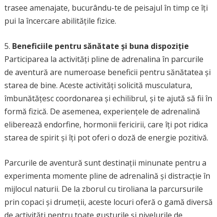
trasee amenajate, bucurându-te de peisajul în timp ce îți
pui la încercare abilitățile fizice.
5.
Beneficiile pentru sănătate și buna dispoziție
Participarea la activități pline de adrenalina în parcurile
de aventură are numeroase beneficii pentru sănătatea și
starea de bine. Aceste activități solicită musculatura,
îmbunătățesc coordonarea și echilibrul, și te ajută să fii în
formă fizică. De asemenea, experiențele de adrenalină
eliberează endorfine, hormonii fericirii, care îți pot ridica
starea de spirit și îți pot oferi o doză de energie pozitivă.
Parcurile de aventură sunt destinații minunate pentru a
experimenta momente pline de adrenalină și distracție în
mijlocul naturii. De la zborul cu tiroliana la parcursurile
prin copaci și drumeții, aceste locuri oferă o gamă diversă
de activități pentru toate gusturile și nivelurile de