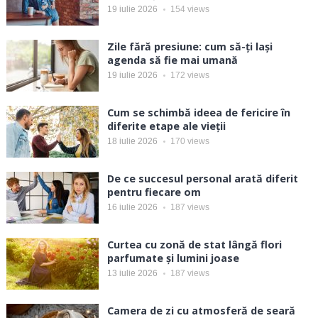
19 iulie 2026
154
views
Zile fără presiune: cum să-ți lași
agenda să fie mai umană
19 iulie 2026
172
views
Cum se schimbă ideea de fericire în
diferite etape ale vieții
18 iulie 2026
170
views
De ce succesul personal arată diferit
pentru fiecare om
16 iulie 2026
187
views
Curtea cu zonă de stat lângă flori
parfumate și lumini joase
13 iulie 2026
187
views
Camera de zi cu atmosferă de seară