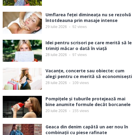
Umflarea feței dimineața nu se rezolvă
întotdeauna prin masaje intense
29 iulie 2026
92
views
Idei pentru scrisori pe care merită să le
trimiți măcar o dată în viață
28 iulie 2026
97
views
Vacanțe, concerte sau obiecte: cum
alegi pentru ce merită să economisești
28 iulie 2026
109
views
Pompițele și tuburile protejează mai
bine anumite formule decât borcanele
20 iulie 2026
155
views
Geaca din denim capătă un aer nou în
combinații cu piese rafinate