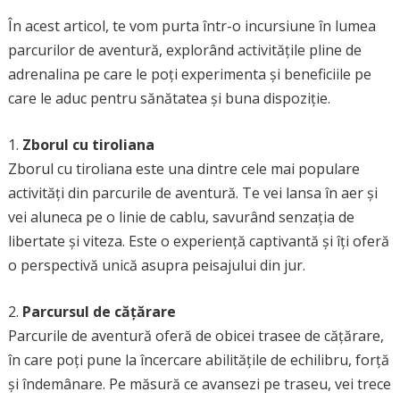
În acest articol, te vom purta într-o incursiune în lumea
parcurilor de aventură, explorând activitățile pline de
adrenalina pe care le poți experimenta și beneficiile pe
care le aduc pentru sănătatea și buna dispoziție.
1.
Zborul cu tiroliana
Zborul cu tiroliana este una dintre cele mai populare
activități din parcurile de aventură. Te vei lansa în aer și
vei aluneca pe o linie de cablu, savurând senzația de
libertate și viteza. Este o experiență captivantă și îți oferă
o perspectivă unică asupra peisajului din jur.
2.
Parcursul de cățărare
Parcurile de aventură oferă de obicei trasee de cățărare,
în care poți pune la încercare abilitățile de echilibru, forță
și îndemânare. Pe măsură ce avansezi pe traseu, vei trece