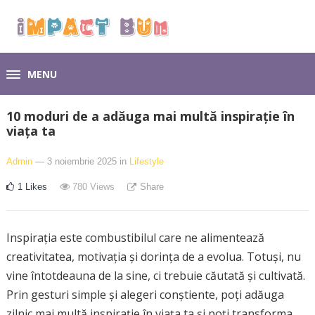
MENU
10 moduri de a adăuga mai multă inspirație în
viața ta
Admin
— 3 noiembrie 2025
in
Lifestyle
1
Likes
780
Views
Share
Inspirația este combustibilul care ne alimentează
creativitatea, motivația și dorința de a evolua. Totuși, nu
vine întotdeauna de la sine, ci trebuie căutată și cultivată.
Prin gesturi simple și alegeri conștiente, poți adăuga
zilnic mai multă inspirație în viața ta și poți transforma