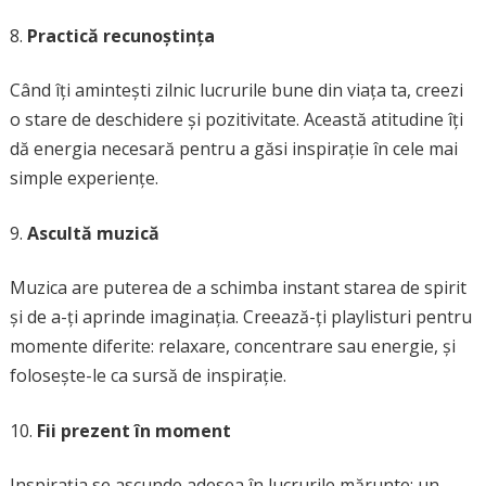
Practică recunoștința
Când îți amintești zilnic lucrurile bune din viața ta, creezi
o stare de deschidere și pozitivitate. Această atitudine îți
dă energia necesară pentru a găsi inspirație în cele mai
simple experiențe.
Ascultă muzică
Muzica are puterea de a schimba instant starea de spirit
și de a-ți aprinde imaginația. Creează-ți playlisturi pentru
momente diferite: relaxare, concentrare sau energie, și
folosește-le ca sursă de inspirație.
Fii prezent în moment
Inspirația se ascunde adesea în lucrurile mărunte: un