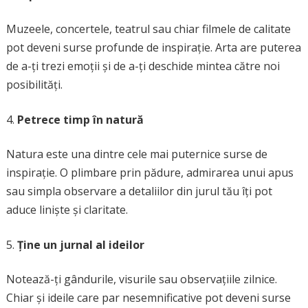
Muzeele, concertele, teatrul sau chiar filmele de calitate
pot deveni surse profunde de inspirație. Arta are puterea
de a-ți trezi emoții și de a-ți deschide mintea către noi
posibilități.
Petrece timp în natură
Natura este una dintre cele mai puternice surse de
inspirație. O plimbare prin pădure, admirarea unui apus
sau simpla observare a detaliilor din jurul tău îți pot
aduce liniște și claritate.
Ține un jurnal al ideilor
Notează-ți gândurile, visurile sau observațiile zilnice.
Chiar și ideile care par nesemnificative pot deveni surse