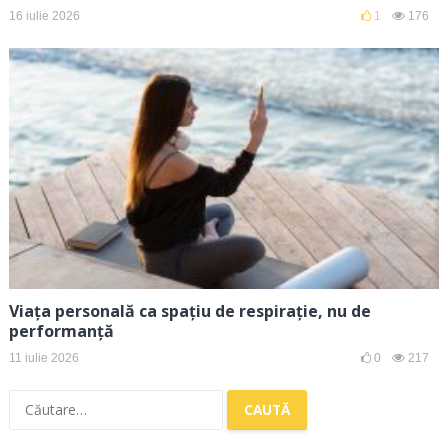
16 iulie 2026
1
176
Viața personală ca spațiu de respirație, nu de
performanță
11 iulie 2026
0
217
Caută
după: