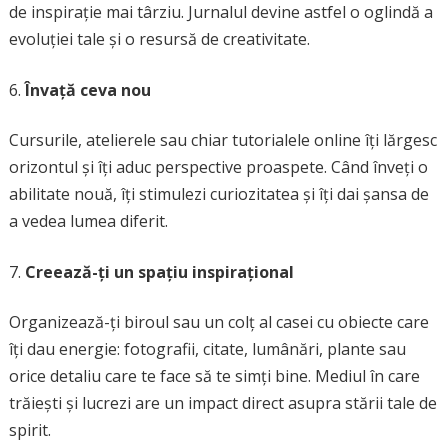
de inspirație mai târziu. Jurnalul devine astfel o oglindă a
evoluției tale și o resursă de creativitate.
Învață ceva nou
Cursurile, atelierele sau chiar tutorialele online îți lărgesc
orizontul și îți aduc perspective proaspete. Când înveți o
abilitate nouă, îți stimulezi curiozitatea și îți dai șansa de
a vedea lumea diferit.
Creează-ți un spațiu inspirațional
Organizează-ți biroul sau un colț al casei cu obiecte care
îți dau energie: fotografii, citate, lumânări, plante sau
orice detaliu care te face să te simți bine. Mediul în care
trăiești și lucrezi are un impact direct asupra stării tale de
spirit.