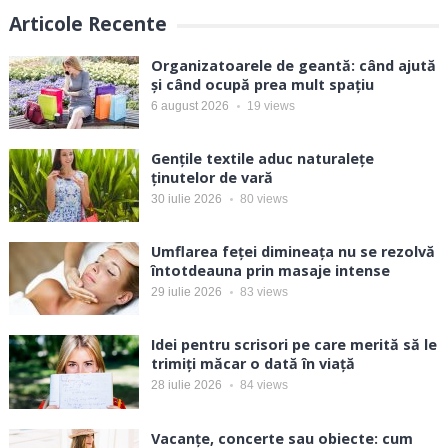
Articole Recente
Organizatoarele de geantă: când ajută
și când ocupă prea mult spațiu
6 august 2026
19
views
Gențile textile aduc naturalețe
ținutelor de vară
30 iulie 2026
80
views
Umflarea feței dimineața nu se rezolvă
întotdeauna prin masaje intense
29 iulie 2026
83
views
Idei pentru scrisori pe care merită să le
trimiți măcar o dată în viață
28 iulie 2026
84
views
Vacanțe, concerte sau obiecte: cum