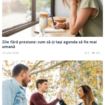
Zile fără presiune: cum să-ți lași agenda să fie mai
umană
19 iulie 2026
0
161