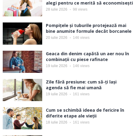
alegi pentru ce merită să economisești
28 iulie 2026
98
views
Pompițele și tuburile protejează mai
bine anumite formule decât borcanele
20 iulie 2026
146
views
Geaca din denim capătă un aer nou în
combinații cu piese rafinate
19 iulie 2026
146
views
Zile fără presiune: cum să-ți lași
agenda să fie mai umană
19 iulie 2026
161
views
Cum se schimbă ideea de fericire în
diferite etape ale vieții
18 iulie 2026
161
views